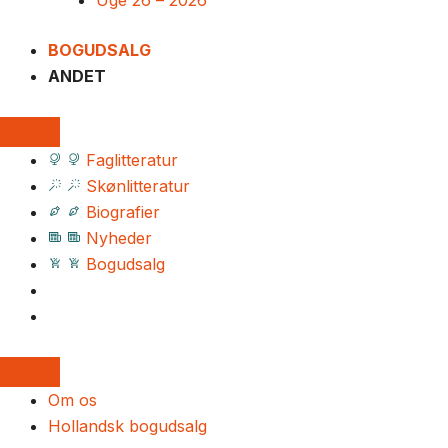
Uge 26 – 2026
BOGUDSALG
ANDET
Faglitteratur
Skønlitteratur
Biografier
Nyheder
Bogudsalg
Om os
Hollandsk bogudsalg