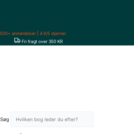
Gå
Sorteret
til
efter
indholdet
seneste
500+ anmeldelser | 4.9/5 stjerner
Fri fragt over 350 KR
Søg