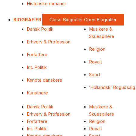
Historiske romaner
BIOGRAFIER
Close Biografier
Open Biografier
Dansk Politik
Musikere &
Skuespillere
Erhverv & Profession
Religion
Forfattere
Royalt
Int. Politik
Sport
Kendte danskere
‘Hollandsk’ Bogudsalg
Kunstnere
Dansk Politik
Musikere &
Erhverv & Profession
Skuespillere
Forfattere
Religion
Int. Politik
Royalt