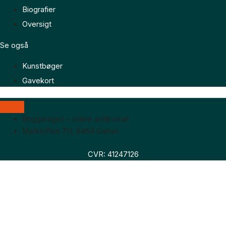
Biografier
Oversigt
Se også
Kunstbøger
Gavekort
Boggaragen – online antikvariat
Marktoften 7H, 8464 Galten
CVR: 41247126
Faglitteratur
Skønlitteratur