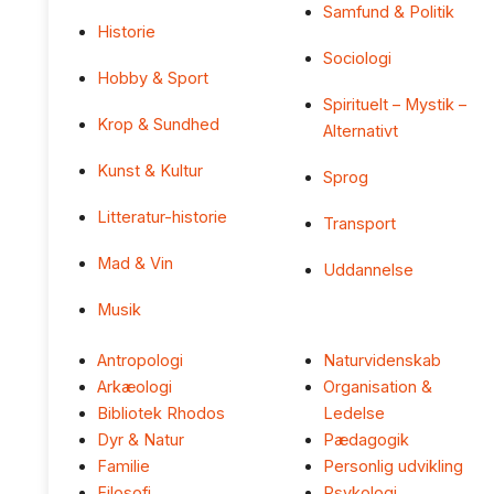
Samfund & Politik
Historie
Sociologi
Hobby & Sport
Spirituelt – Mystik –
Krop & Sundhed
Alternativt
Kunst & Kultur
Sprog
Litteratur-historie
Transport
Mad & Vin
Uddannelse
Musik
Antropologi
Naturvidenskab
Arkæologi
Organisation &
Bibliotek Rhodos
Ledelse
Dyr & Natur
Pædagogik
Familie
Personlig udvikling
Filosofi
Psykologi