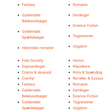
Fantasy
Romaner
Gyldendals
Samlinger
Bekkasinbøger
Science Fiction
Gyldendals
Tegneserier
Spættebøger
Ungdom
Historiske romaner
Folio Society
Humor
Digtsamlinger
Klassikere
Drama & skuespil
Krimi & Spænding
Eventyr
Noveller & Essays
Fantasy
Romaner
Gyldendals
Samlinger
Bekkasinbøger
Science Fiction
Gyldendals
Tegneserier
Spættebøger
Ungdom