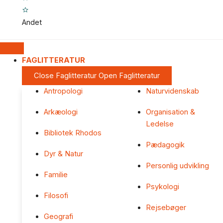
Andet
FAGLITTERATUR
Close Faglitteratur
Open Faglitteratur
Antropologi
Naturvidenskab
Arkæologi
Organisation &
Ledelse
Bibliotek Rhodos
Pædagogik
Dyr & Natur
Personlig udvikling
Familie
Psykologi
Filosofi
Rejsebøger
Geografi