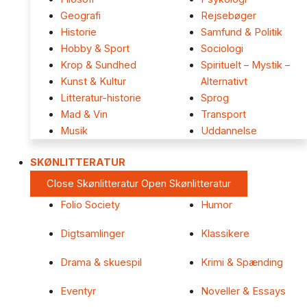
Geografi
Rejsebøger
Historie
Samfund & Politik
Hobby & Sport
Sociologi
Krop & Sundhed
Spirituelt – Mystik –
Kunst & Kultur
Alternativt
Litteratur-historie
Sprog
Mad & Vin
Transport
Musik
Uddannelse
SKØNLITTERATUR
Close Skønlitteratur
Open Skønlitteratur
Folio Society
Humor
Digtsamlinger
Klassikere
Drama & skuespil
Krimi & Spænding
Eventyr
Noveller & Essays