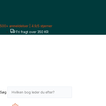
Gå
til
indholdet
500+ anmeldelser | 4.9/5 stjerner
Fri fragt over 350 KR
Søg