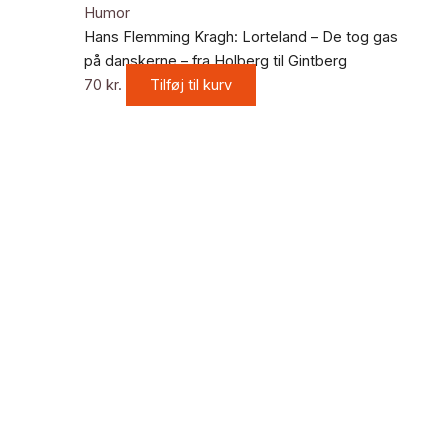
Humor
Hans Flemming Kragh: Lorteland – De tog gas
på danskerne – fra Holberg til Gintberg
70
kr.
Tilføj til kurv