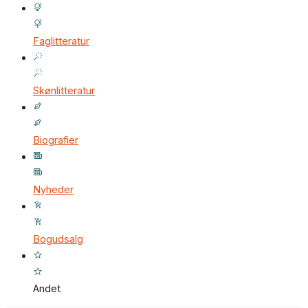
Faglitteratur
Skønlitteratur
Biografier
Nyheder
Bogudsalg
Andet