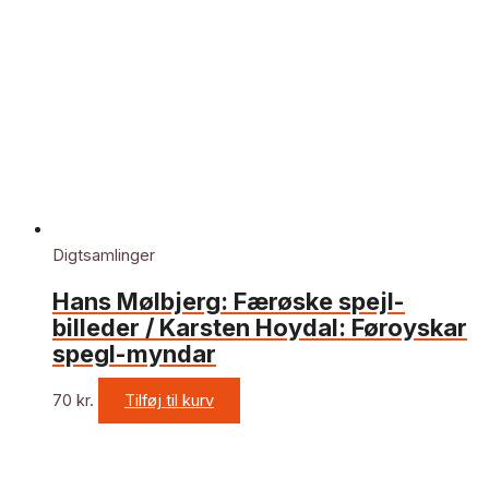
Digtsamlinger
Hans Mølbjerg: Færøske spejl-
billeder / Karsten Hoydal: Føroyskar
spegl-myndar
70
kr.
Tilføj til kurv