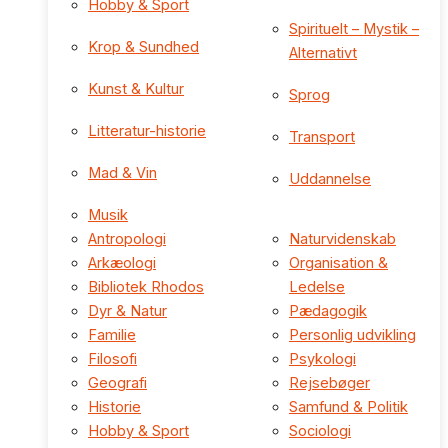
Hobby & Sport
Spirituelt – Mystik –
Krop & Sundhed
Alternativt
Kunst & Kultur
Sprog
Litteratur-historie
Transport
Mad & Vin
Uddannelse
Musik
Antropologi
Naturvidenskab
Arkæologi
Organisation &
Bibliotek Rhodos
Ledelse
Dyr & Natur
Pædagogik
Familie
Personlig udvikling
Filosofi
Psykologi
Geografi
Rejsebøger
Historie
Samfund & Politik
Hobby & Sport
Sociologi