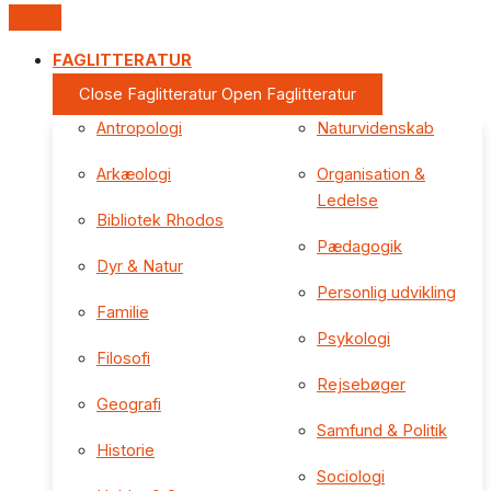
FAGLITTERATUR
Close Faglitteratur
Open Faglitteratur
Antropologi
Naturvidenskab
Arkæologi
Organisation &
Ledelse
Bibliotek Rhodos
Pædagogik
Dyr & Natur
Personlig udvikling
Familie
Psykologi
Filosofi
Rejsebøger
Geografi
Samfund & Politik
Historie
Sociologi