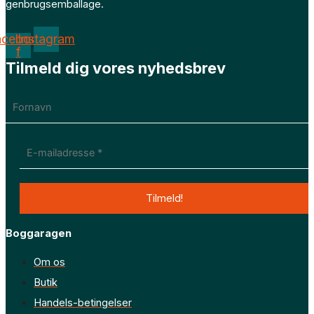
genbrugsemballage.
acebook-
Instagram
f
Tilmeld dig vores nyhedsbrev
Boggaragen
Om os
Butik
Handels-betingelser