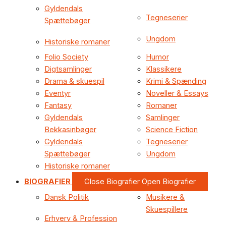
Gyldendals
Tegneserier
Spættebøger
Ungdom
Historiske romaner
Folio Society
Humor
Digtsamlinger
Klassikere
Drama & skuespil
Krimi & Spænding
Eventyr
Noveller & Essays
Fantasy
Romaner
Gyldendals
Samlinger
Bekkasinbøger
Science Fiction
Gyldendals
Tegneserier
Spættebøger
Ungdom
Historiske romaner
BIOGRAFIER
Close Biografier
Open Biografier
Dansk Politik
Musikere &
Skuespillere
Erhverv & Profession