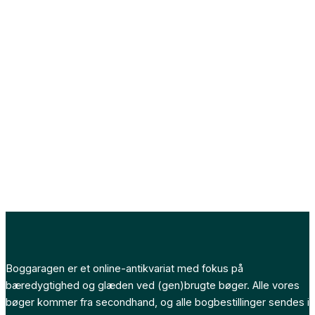
Boggaragen er et online-antikvariat med fokus på
bæredygtighed og glæden ved (gen)brugte bøger. Alle vores
bøger kommer fra secondhand, og alle bogbestillinger sendes i