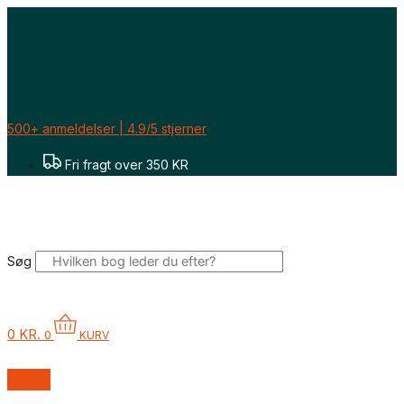
Gå
Sorteret
til
efter
indholdet
seneste
500+ anmeldelser | 4.9/5 stjerner
Fri fragt over 350 KR
Søg
0
KR.
0
KURV