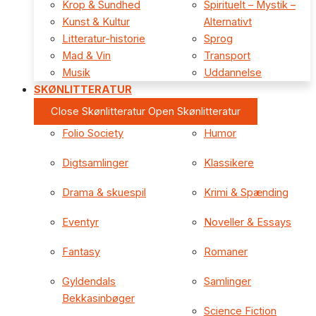
Krop & Sundhed
Spirituelt – Mystik –
Kunst & Kultur
Alternativt
Litteratur-historie
Sprog
Mad & Vin
Transport
Musik
Uddannelse
SKØNLITTERATUR
Close Skønlitteratur
Open Skønlitteratur
Folio Society
Humor
Digtsamlinger
Klassikere
Drama & skuespil
Krimi & Spænding
Eventyr
Noveller & Essays
Fantasy
Romaner
Gyldendals
Samlinger
Bekkasinbøger
Science Fiction