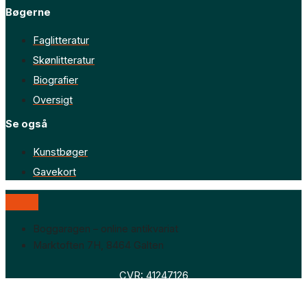
Bøgerne
Faglitteratur
Skønlitteratur
Biografier
Oversigt
Se også
Kunstbøger
Gavekort
Boggaragen – online antikvariat
Marktoften 7H, 8464 Galten
CVR: 41247126