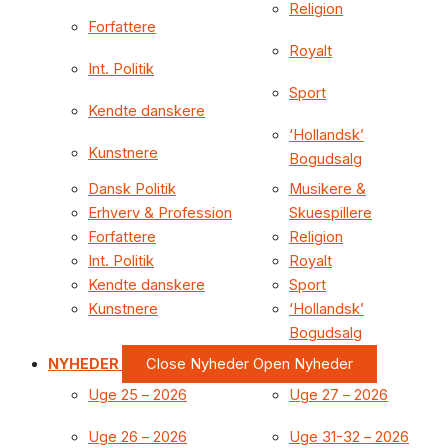
Religion
Forfattere
Royalt
Int. Politik
Sport
Kendte danskere
‘Hollandsk’
Kunstnere
Bogudsalg
Dansk Politik
Musikere &
Erhverv & Profession
Skuespillere
Forfattere
Religion
Int. Politik
Royalt
Kendte danskere
Sport
Kunstnere
‘Hollandsk’
Bogudsalg
NYHEDER
Close Nyheder
Open Nyheder
Uge 25 – 2026
Uge 27 – 2026
Uge 26 – 2026
Uge 31-32 – 2026