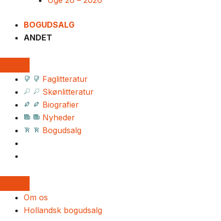
Uge 26 – 2026
BOGUDSALG
ANDET
Faglitteratur
Skønlitteratur
Biografier
Nyheder
Bogudsalg
Om os
Hollandsk bogudsalg