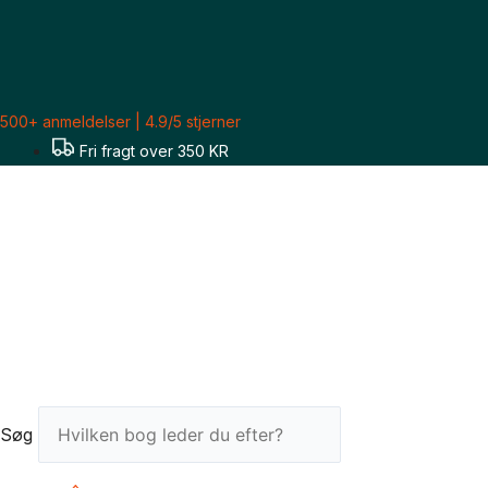
Gå
til
indholdet
500+ anmeldelser | 4.9/5 stjerner
Fri fragt over 350 KR
Søg