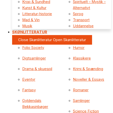
Krop & Sundhed
Spirituelt – Mystik –
Kunst & Kultur
Alternativt
Litteratur-historie
Sprog
Mad & Vin
Transport
Musik
Uddannelse
SKØNLITTERATUR
Close Skønlitteratur
Open Skønlitteratur
Folio Society
Humor
Digtsamlinger
Klassikere
Drama & skuespil
Krimi & Spænding
Eventyr
Noveller & Essays
Fantasy
Romaner
Gyldendals
Samlinger
Bekkasinbøger
Science Fiction