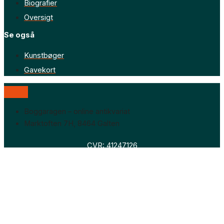
Biografier
Oversigt
Se også
Kunstbøger
Gavekort
Boggaragen – online antikvariat
Marktoften 7H, 8464 Galten
CVR: 41247126
Faglitteratur
Skønlitteratur
Biografier