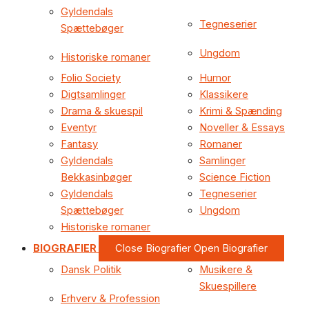
Gyldendals
Tegneserier
Spættebøger
Ungdom
Historiske romaner
Folio Society
Humor
Digtsamlinger
Klassikere
Drama & skuespil
Krimi & Spænding
Eventyr
Noveller & Essays
Fantasy
Romaner
Gyldendals
Samlinger
Bekkasinbøger
Science Fiction
Gyldendals
Tegneserier
Spættebøger
Ungdom
Historiske romaner
BIOGRAFIER
Close Biografier
Open Biografier
Dansk Politik
Musikere &
Skuespillere
Erhverv & Profession