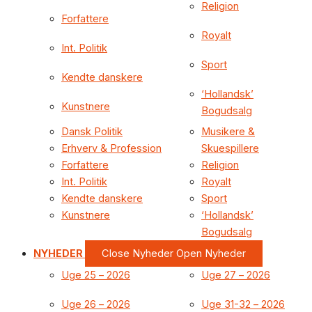
Religion
Forfattere
Royalt
Int. Politik
Sport
Kendte danskere
‘Hollandsk’
Kunstnere
Bogudsalg
Dansk Politik
Musikere &
Erhverv & Profession
Skuespillere
Forfattere
Religion
Int. Politik
Royalt
Kendte danskere
Sport
Kunstnere
‘Hollandsk’
Bogudsalg
NYHEDER
Close Nyheder
Open Nyheder
Uge 25 – 2026
Uge 27 – 2026
Uge 26 – 2026
Uge 31-32 – 2026