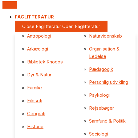
FAGLITTERATUR
Close Faglitteratur
Open Faglitteratur
Antropologi
Naturvidenskab
Arkæologi
Organisation &
Ledelse
Bibliotek Rhodos
Pædagogik
Dyr & Natur
Personlig udvikling
Familie
Psykologi
Filosofi
Rejsebøger
Geografi
Samfund & Politik
Historie
Sociologi