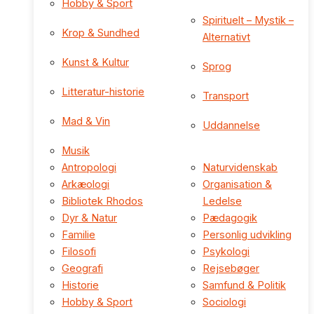
Hobby & Sport
Spirituelt – Mystik –
Krop & Sundhed
Alternativt
Kunst & Kultur
Sprog
Litteratur-historie
Transport
Mad & Vin
Uddannelse
Musik
Antropologi
Naturvidenskab
Arkæologi
Organisation &
Bibliotek Rhodos
Ledelse
Dyr & Natur
Pædagogik
Familie
Personlig udvikling
Filosofi
Psykologi
Geografi
Rejsebøger
Historie
Samfund & Politik
Hobby & Sport
Sociologi