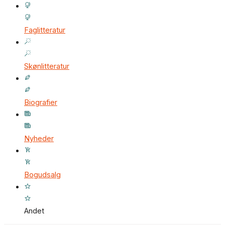
Faglitteratur
Skønlitteratur
Biografier
Nyheder
Bogudsalg
Andet