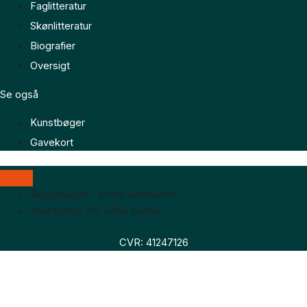
Faglitteratur
Skønlitteratur
Biografier
Oversigt
Se også
Kunstbøger
Gavekort
Boggaragen – online antikvariat
Marktoften 7H, 8464 Galten
CVR: 41247126
Faglitteratur