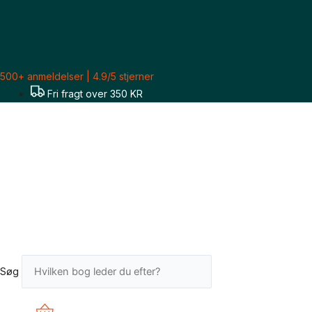
Gå
til
indholdet
500+ anmeldelser | 4.9/5 stjerner
Fri fragt over 350 KR
Søg