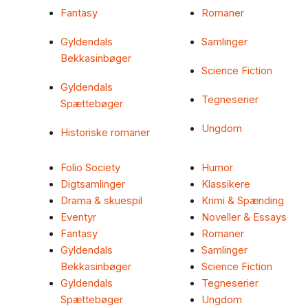
Fantasy
Romaner
Gyldendals
Samlinger
Bekkasinbøger
Science Fiction
Gyldendals
Tegneserier
Spættebøger
Ungdom
Historiske romaner
Folio Society
Humor
Digtsamlinger
Klassikere
Drama & skuespil
Krimi & Spænding
Eventyr
Noveller & Essays
Fantasy
Romaner
Gyldendals
Samlinger
Bekkasinbøger
Science Fiction
Gyldendals
Tegneserier
Spættebøger
Ungdom