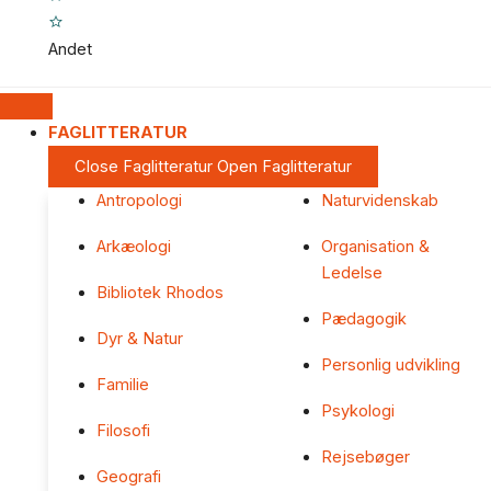
Andet
FAGLITTERATUR
Close Faglitteratur
Open Faglitteratur
Antropologi
Naturvidenskab
Arkæologi
Organisation &
Ledelse
Bibliotek Rhodos
Pædagogik
Dyr & Natur
Personlig udvikling
Familie
Psykologi
Filosofi
Rejsebøger
Geografi