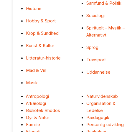
Samfund & Politik
Historie
Sociologi
Hobby & Sport
Spirituelt – Mystik –
Krop & Sundhed
Alternativt
Kunst & Kultur
Sprog
Litteratur-historie
Transport
Mad & Vin
Uddannelse
Musik
Antropologi
Naturvidenskab
Arkæologi
Organisation &
Bibliotek Rhodos
Ledelse
Dyr & Natur
Pædagogik
Familie
Personlig udvikling
Filosofi
Psykologi