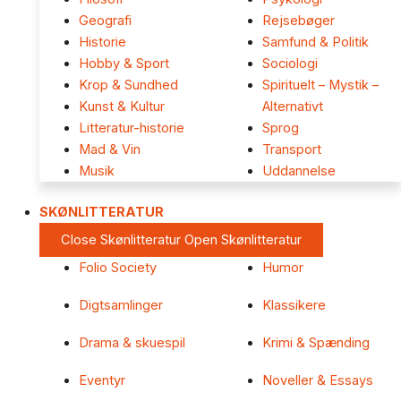
Geografi
Rejsebøger
Historie
Samfund & Politik
Hobby & Sport
Sociologi
Krop & Sundhed
Spirituelt – Mystik –
Kunst & Kultur
Alternativt
Litteratur-historie
Sprog
Mad & Vin
Transport
Musik
Uddannelse
SKØNLITTERATUR
Close Skønlitteratur
Open Skønlitteratur
Folio Society
Humor
Digtsamlinger
Klassikere
Drama & skuespil
Krimi & Spænding
Eventyr
Noveller & Essays