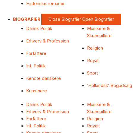
Historiske romaner
BIOGRAFIER
Close Biografier
Open Biografier
Dansk Politik
Musikere &
Skuespillere
Erhverv & Profession
Religion
Forfattere
Royalt
Int. Politik
Sport
Kendte danskere
‘Hollandsk’ Bogudsalg
Kunstnere
Dansk Politik
Musikere &
Erhverv & Profession
Skuespillere
Forfattere
Religion
Int. Politik
Royalt