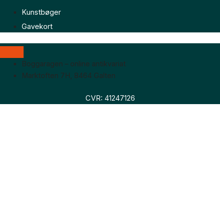
Kunstbøger
Gavekort
Boggaragen – online antikvariat
Marktoften 7H, 8464 Galten
CVR: 41247126
Faglitteratur
Skønlitteratur
Biografier
Nyheder
Om os