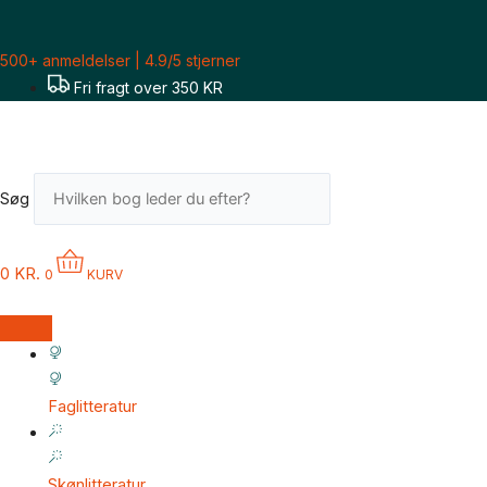
Gå
til
500+ anmeldelser | 4.9/5 stjerner
indholdet
Fri fragt over 350 KR
Søg
0
KR.
0
KURV
Faglitteratur
Skønlitteratur