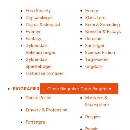
Folio Society
Humor
Digtsamlinger
Klassikere
Drama & skuespil
Krimi & Spænding
Eventyr
Noveller & Essays
Fantasy
Romaner
Gyldendals
Samlinger
Bekkasinbøger
Science Fiction
Gyldendals
Tegneserier
Spættebøger
Ungdom
Historiske romaner
BIOGRAFIER
Close Biografier
Open Biografier
Dansk Politik
Musikere &
Skuespillere
Erhverv & Profession
Religion
Forfattere
Royalt