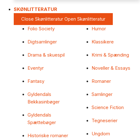
SKØNLITTERATUR
Close Skønlitteratur
Open Skønlitteratur
Folio Society
Humor
Digtsamlinger
Klassikere
Drama & skuespil
Krimi & Spænding
Eventyr
Noveller & Essays
Fantasy
Romaner
Gyldendals
Samlinger
Bekkasinbøger
Science Fiction
Gyldendals
Tegneserier
Spættebøger
Ungdom
Historiske romaner