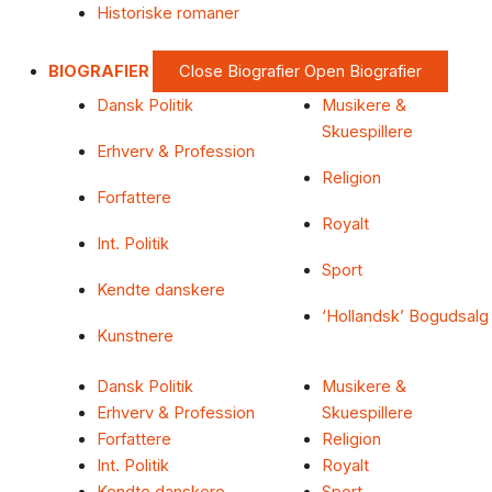
Historiske romaner
BIOGRAFIER
Close Biografier
Open Biografier
Dansk Politik
Musikere &
Skuespillere
Erhverv & Profession
Religion
Forfattere
Royalt
Int. Politik
Sport
Kendte danskere
‘Hollandsk’ Bogudsalg
Kunstnere
Dansk Politik
Musikere &
Erhverv & Profession
Skuespillere
Forfattere
Religion
Int. Politik
Royalt