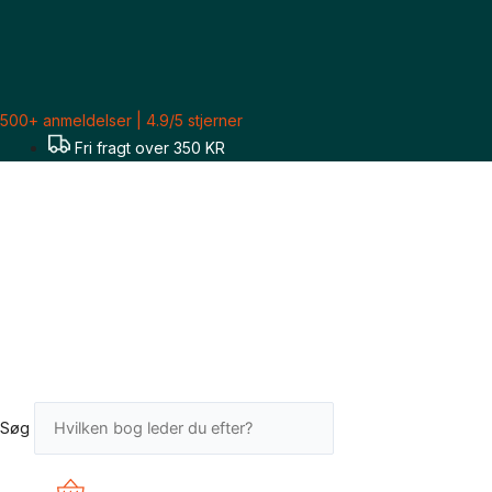
Gå
til
indholdet
500+ anmeldelser | 4.9/5 stjerner
Fri fragt over 350 KR
Søg