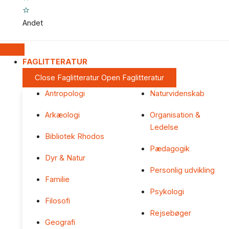
Andet
FAGLITTERATUR
Close Faglitteratur
Open Faglitteratur
Antropologi
Naturvidenskab
Arkæologi
Organisation &
Ledelse
Bibliotek Rhodos
Pædagogik
Dyr & Natur
Personlig udvikling
Familie
Psykologi
Filosofi
Rejsebøger
Geografi