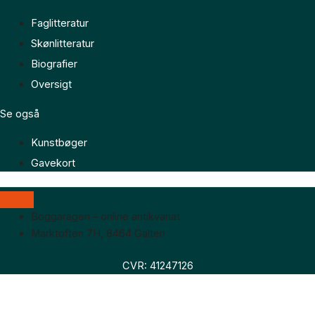
Faglitteratur
Skønlitteratur
Biografier
Oversigt
Se også
Kunstbøger
Gavekort
Boggaragen – online antikvariat
Marktoften 7H, 8464 Galten
CVR: 41247126
Faglitteratur