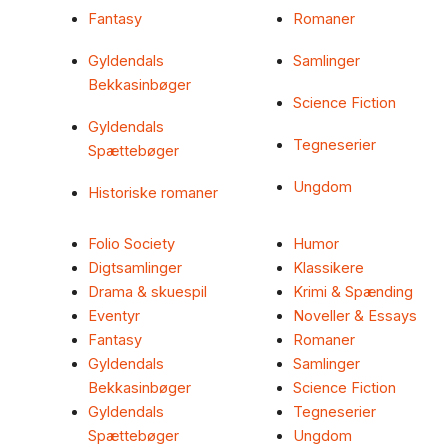
Fantasy
Romaner
Gyldendals
Samlinger
Bekkasinbøger
Science Fiction
Gyldendals
Tegneserier
Spættebøger
Ungdom
Historiske romaner
Folio Society
Humor
Digtsamlinger
Klassikere
Drama & skuespil
Krimi & Spænding
Eventyr
Noveller & Essays
Fantasy
Romaner
Gyldendals
Samlinger
Bekkasinbøger
Science Fiction
Gyldendals
Tegneserier
Spættebøger
Ungdom