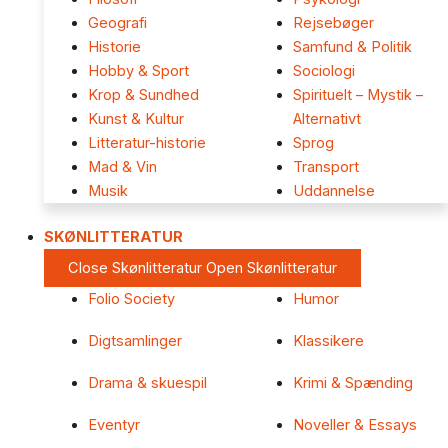
Geografi
Rejsebøger
Historie
Samfund & Politik
Hobby & Sport
Sociologi
Krop & Sundhed
Spirituelt – Mystik –
Kunst & Kultur
Alternativt
Litteratur-historie
Sprog
Mad & Vin
Transport
Musik
Uddannelse
SKØNLITTERATUR
Close Skønlitteratur
Open Skønlitteratur
Folio Society
Humor
Digtsamlinger
Klassikere
Drama & skuespil
Krimi & Spænding
Eventyr
Noveller & Essays