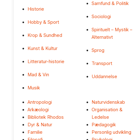
Samfund & Politik
Historie
Sociologi
Hobby & Sport
Spirituelt – Mystik –
Krop & Sundhed
Alternativt
Kunst & Kultur
Sprog
Litteratur-historie
Transport
Mad & Vin
Uddannelse
Musik
Antropologi
Naturvidenskab
Arkæologi
Organisation &
Bibliotek Rhodos
Ledelse
Dyr & Natur
Pædagogik
Familie
Personlig udvikling
Filosofi
Psykologi