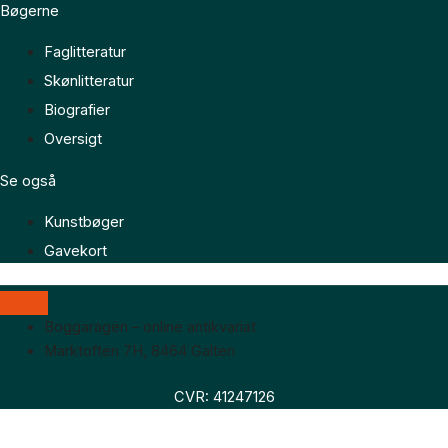
Bøgerne
Faglitteratur
Skønlitteratur
Biografier
Oversigt
Se også
Kunstbøger
Gavekort
Boggaragen – online antikvariat
Marktoften 7H, 8464 Galten
CVR: 41247126
Faglitteratur