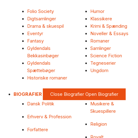
Folio Society
Humor
Digtsamlinger
Klassikere
Drama & skuespil
Krimi & Spænding
Eventyr
Noveller & Essays
Fantasy
Romaner
Gyldendals
Samlinger
Bekkasinbøger
Science Fiction
Gyldendals
Tegneserier
Spættebøger
Ungdom
Historiske romaner
BIOGRAFIER
Close Biografier
Open Biografier
Dansk Politik
Musikere &
Skuespillere
Erhverv & Profession
Religion
Forfattere
Royalt