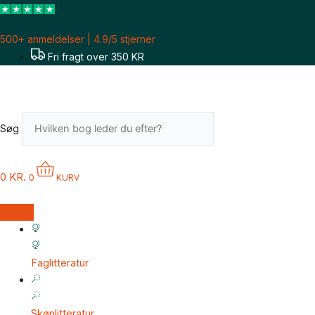
Gå
til
500+ anmeldelser | 4.9/5 stjerner
indholdet
Fri fragt over 350 KR
Søg
0
KR.
0
KURV
Faglitteratur
Skønlitteratur