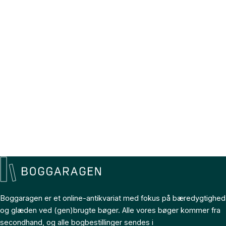
Boggaragen er et online-antikvariat med fokus på bæredygtighed
og glæden ved (gen)brugte bøger. Alle vores bøger kommer fra
secondhand, og alle bogbestillinger sendes i