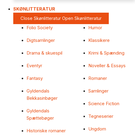
SKØNLITTERATUR
Close Skønlitteratur
Open Skønlitteratur
Folio Society
Humor
Digtsamlinger
Klassikere
Drama & skuespil
Krimi & Spænding
Eventyr
Noveller & Essays
Fantasy
Romaner
Gyldendals
Samlinger
Bekkasinbøger
Science Fiction
Gyldendals
Tegneserier
Spættebøger
Ungdom
Historiske romaner