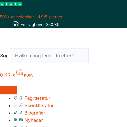
Gå
til
500+ anmeldelser | 4.9/5 stjerner
indholdet
Fri fragt over 350 KR
Søg
0
KR.
0
KURV
Faglitteratur
Skønlitteratur
Biografier
Nyheder