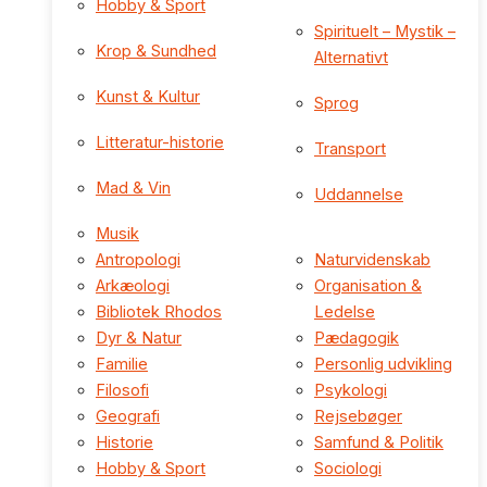
Hobby & Sport
Spirituelt – Mystik –
Krop & Sundhed
Alternativt
Kunst & Kultur
Sprog
Litteratur-historie
Transport
Mad & Vin
Uddannelse
Musik
Antropologi
Naturvidenskab
Arkæologi
Organisation &
Bibliotek Rhodos
Ledelse
Dyr & Natur
Pædagogik
Familie
Personlig udvikling
Filosofi
Psykologi
Geografi
Rejsebøger
Historie
Samfund & Politik
Hobby & Sport
Sociologi