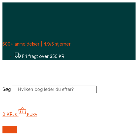
Gå
til
indholdet
500+ anmeldelser | 4.9/5 stjerner
Fri fragt over 350 KR
Søg
0
KR.
0
KURV