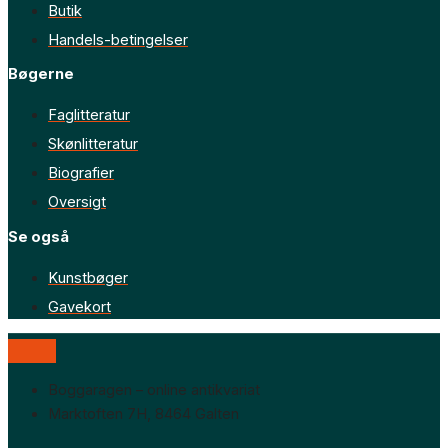
Butik
Handels-betingelser
Bøgerne
Faglitteratur
Skønlitteratur
Biografier
Oversigt
Se også
Kunstbøger
Gavekort
Boggaragen – online antikvariat
Marktoften 7H, 8464 Galten