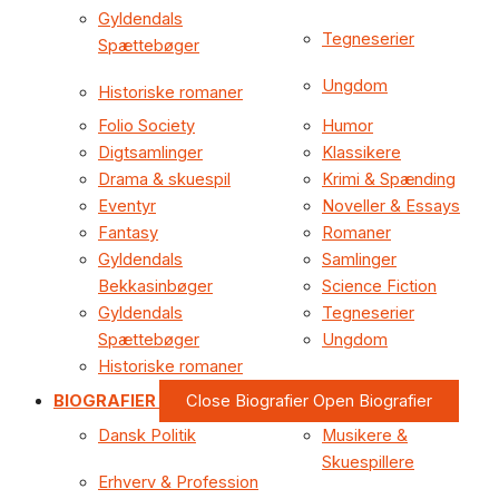
Gyldendals
Tegneserier
Spættebøger
Ungdom
Historiske romaner
Folio Society
Humor
Digtsamlinger
Klassikere
Drama & skuespil
Krimi & Spænding
Eventyr
Noveller & Essays
Fantasy
Romaner
Gyldendals
Samlinger
Bekkasinbøger
Science Fiction
Gyldendals
Tegneserier
Spættebøger
Ungdom
Historiske romaner
BIOGRAFIER
Close Biografier
Open Biografier
Dansk Politik
Musikere &
Skuespillere
Erhverv & Profession