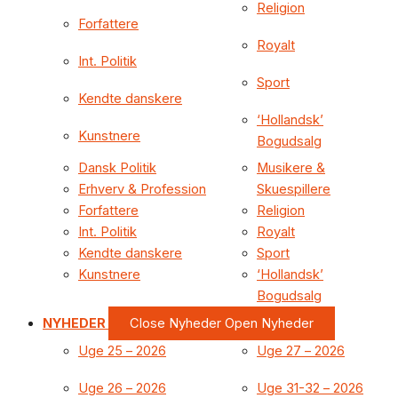
Religion
Forfattere
Royalt
Int. Politik
Sport
Kendte danskere
‘Hollandsk’
Kunstnere
Bogudsalg
Dansk Politik
Musikere &
Erhverv & Profession
Skuespillere
Forfattere
Religion
Int. Politik
Royalt
Kendte danskere
Sport
Kunstnere
‘Hollandsk’
Bogudsalg
NYHEDER
Close Nyheder
Open Nyheder
Uge 25 – 2026
Uge 27 – 2026
Uge 26 – 2026
Uge 31-32 – 2026