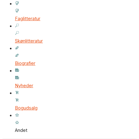
Faglitteratur
Skønlitteratur
Biografier
Nyheder
Bogudsalg
Andet