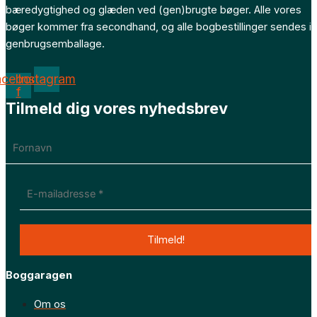
bæredygtighed og glæden ved (gen)brugte bøger. Alle vores
bøger kommer fra secondhand, og alle bogbestillinger sendes i
genbrugsemballage.
acebook-
Instagram
f
Tilmeld dig vores nyhedsbrev
Boggaragen
Om os