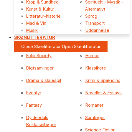
Krop & Sundhed
Spirituelt – Mystik –
Kunst & Kultur
Alternativt
Litteratur-historie
Sprog
Mad & Vin
Transport
Musik
Uddannelse
SKØNLITTERATUR
Close Skønlitteratur
Open Skønlitteratur
Folio Society
Humor
Digtsamlinger
Klassikere
Drama & skuespil
Krimi & Spænding
Eventyr
Noveller & Essays
Fantasy
Romaner
Gyldendals
Samlinger
Bekkasinbøger
Science Fiction