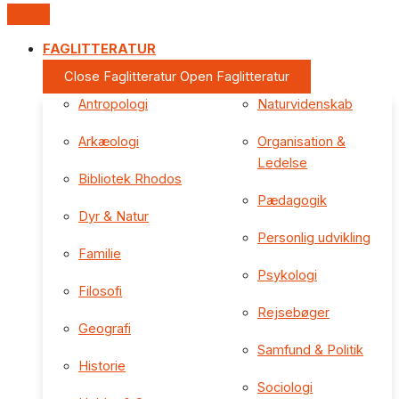
FAGLITTERATUR
Close Faglitteratur
Open Faglitteratur
Antropologi
Naturvidenskab
Arkæologi
Organisation &
Ledelse
Bibliotek Rhodos
Pædagogik
Dyr & Natur
Personlig udvikling
Familie
Psykologi
Filosofi
Rejsebøger
Geografi
Samfund & Politik
Historie
Sociologi