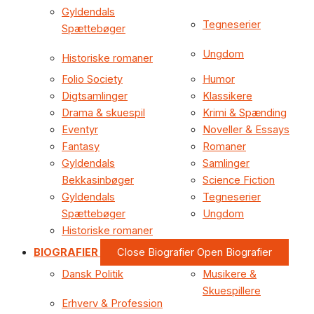
Gyldendals
Tegneserier
Spættebøger
Ungdom
Historiske romaner
Folio Society
Humor
Digtsamlinger
Klassikere
Drama & skuespil
Krimi & Spænding
Eventyr
Noveller & Essays
Fantasy
Romaner
Gyldendals
Samlinger
Bekkasinbøger
Science Fiction
Gyldendals
Tegneserier
Spættebøger
Ungdom
Historiske romaner
BIOGRAFIER
Close Biografier
Open Biografier
Dansk Politik
Musikere &
Skuespillere
Erhverv & Profession