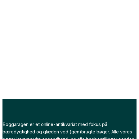
Boggaragen er et online-antikvariat med fokus på
bæredygtighed og glæden ved (gen)brugte bøger. Alle vores