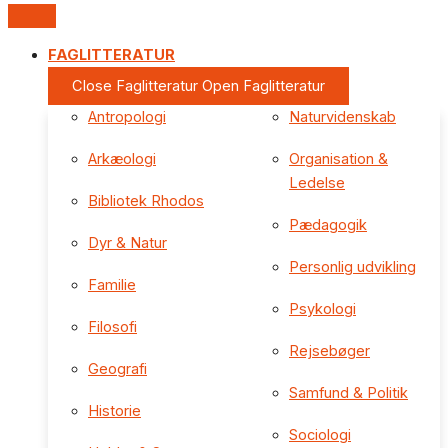
FAGLITTERATUR
Close Faglitteratur
Open Faglitteratur
Antropologi
Naturvidenskab
Arkæologi
Organisation &
Ledelse
Bibliotek Rhodos
Pædagogik
Dyr & Natur
Personlig udvikling
Familie
Psykologi
Filosofi
Rejsebøger
Geografi
Samfund & Politik
Historie
Sociologi