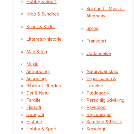
Hobby & Sport
Spirituelt – Mystik –
Krop & Sundhed
Alternativt
Kunst & Kultur
Sprog
Litteratur-historie
Transport
Mad & Vin
Uddannelse
Musik
Antropologi
Naturvidenskab
Arkæologi
Organisation &
Bibliotek Rhodos
Ledelse
Dyr & Natur
Pædagogik
Familie
Personlig udvikling
Filosofi
Psykologi
Geografi
Rejsebøger
Historie
Samfund & Politik
Hobby & Sport
Sociologi