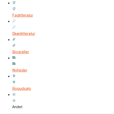
Faglitteratur
Skønlitteratur
Biografier
Nyheder
Bogudsalg
Andet