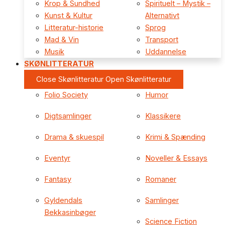
Krop & Sundhed
Spirituelt – Mystik –
Kunst & Kultur
Alternativt
Litteratur-historie
Sprog
Mad & Vin
Transport
Musik
Uddannelse
SKØNLITTERATUR
Close Skønlitteratur
Open Skønlitteratur
Folio Society
Humor
Digtsamlinger
Klassikere
Drama & skuespil
Krimi & Spænding
Eventyr
Noveller & Essays
Fantasy
Romaner
Gyldendals
Samlinger
Bekkasinbøger
Science Fiction