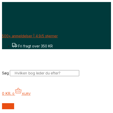
Gå
Sorteret
til
efter
indholdet
seneste
500+ anmeldelser | 4.9/5 stjerner
Fri fragt over 350 KR
Søg
0
KR.
0
KURV