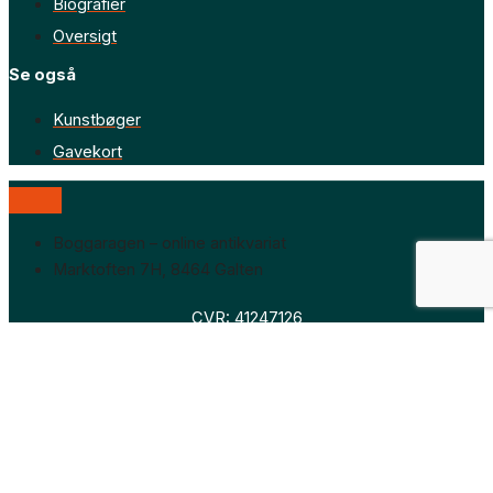
Biografier
Oversigt
Se også
Kunstbøger
Gavekort
Boggaragen – online antikvariat
Marktoften 7H, 8464 Galten
CVR: 41247126
Faglitteratur
Skønlitteratur
Biografier