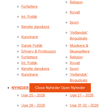
Religion
Forfattere
Royalt
Int. Politik
Sport
Kendte danskere
‘Hollandsk’
Kunstnere
Bogudsalg
Dansk Politik
Musikere &
Erhverv & Profession
Skuespillere
Forfattere
Religion
Int. Politik
Royalt
Kendte danskere
Sport
Kunstnere
‘Hollandsk’
Bogudsalg
NYHEDER
Close Nyheder
Open Nyheder
Uge 25 – 2026
Uge 27 – 2026
Uge 26 – 2026
Uge 31-32 – 2026