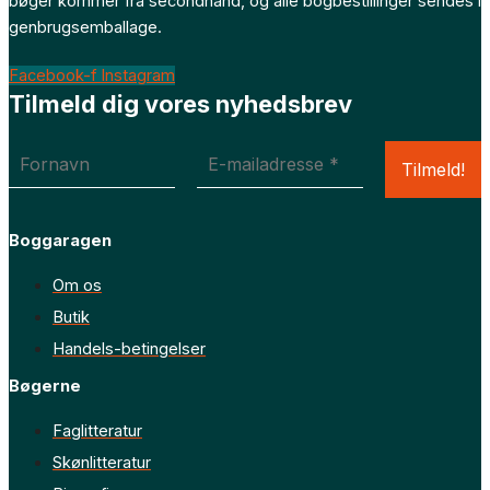
bøger kommer fra secondhand, og alle bogbestillinger sendes i
genbrugsemballage.
Facebook-f
Instagram
Tilmeld dig vores nyhedsbrev
Boggaragen
Om os
Butik
Handels-betingelser
Bøgerne
Faglitteratur
Skønlitteratur