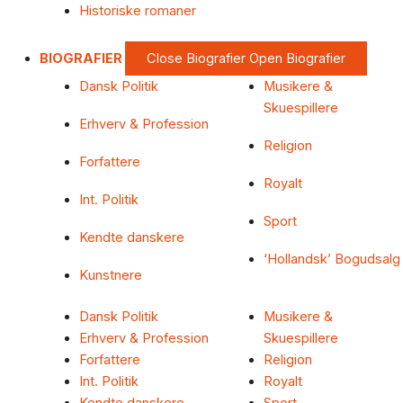
Historiske romaner
BIOGRAFIER
Close Biografier
Open Biografier
Dansk Politik
Musikere &
Skuespillere
Erhverv & Profession
Religion
Forfattere
Royalt
Int. Politik
Sport
Kendte danskere
‘Hollandsk’ Bogudsalg
Kunstnere
Dansk Politik
Musikere &
Erhverv & Profession
Skuespillere
Forfattere
Religion
Int. Politik
Royalt