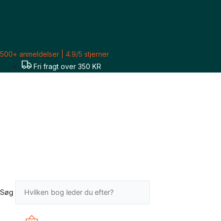
Gå
til
indholdet
500+ anmeldelser | 4.9/5 stjerner
Fri fragt over 350 KR
Søg