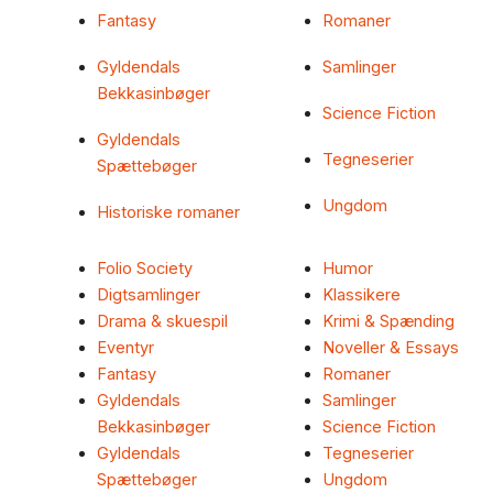
Fantasy
Romaner
Gyldendals
Samlinger
Bekkasinbøger
Science Fiction
Gyldendals
Tegneserier
Spættebøger
Ungdom
Historiske romaner
Folio Society
Humor
Digtsamlinger
Klassikere
Drama & skuespil
Krimi & Spænding
Eventyr
Noveller & Essays
Fantasy
Romaner
Gyldendals
Samlinger
Bekkasinbøger
Science Fiction
Gyldendals
Tegneserier
Spættebøger
Ungdom