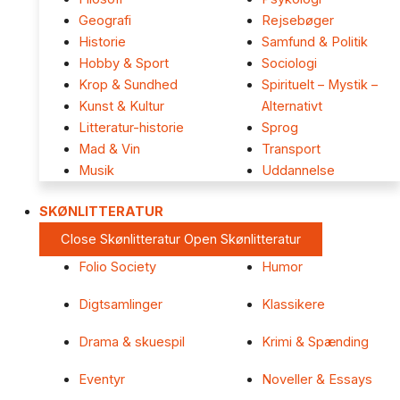
Geografi
Rejsebøger
Historie
Samfund & Politik
Hobby & Sport
Sociologi
Krop & Sundhed
Spirituelt – Mystik –
Kunst & Kultur
Alternativt
Litteratur-historie
Sprog
Mad & Vin
Transport
Musik
Uddannelse
SKØNLITTERATUR
Close Skønlitteratur
Open Skønlitteratur
Folio Society
Humor
Digtsamlinger
Klassikere
Drama & skuespil
Krimi & Spænding
Eventyr
Noveller & Essays