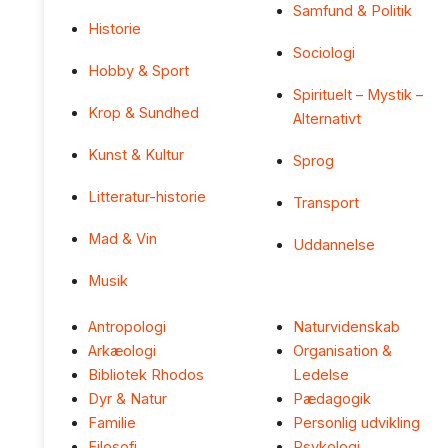
Samfund & Politik
Historie
Sociologi
Hobby & Sport
Spirituelt – Mystik –
Krop & Sundhed
Alternativt
Kunst & Kultur
Sprog
Litteratur-historie
Transport
Mad & Vin
Uddannelse
Musik
Antropologi
Naturvidenskab
Arkæologi
Organisation &
Bibliotek Rhodos
Ledelse
Dyr & Natur
Pædagogik
Familie
Personlig udvikling
Filosofi
Psykologi