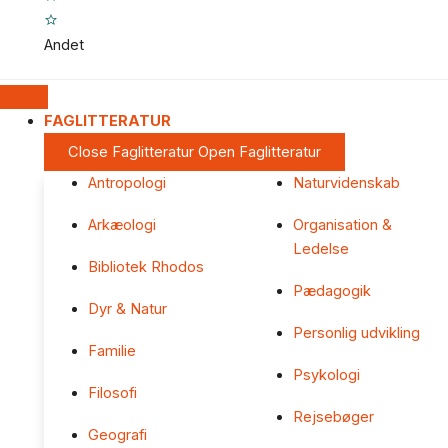
Andet
FAGLITTERATUR
Close Faglitteratur
Open Faglitteratur
Antropologi
Naturvidenskab
Arkæologi
Organisation &
Ledelse
Bibliotek Rhodos
Pædagogik
Dyr & Natur
Personlig udvikling
Familie
Psykologi
Filosofi
Rejsebøger
Geografi