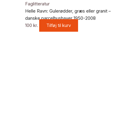
Faglitteratur
Helle Ravn: Gulerødder, græs eller granit –
danske parcelhushaver 1950-2008
100
kr.
Tilføj til kurv