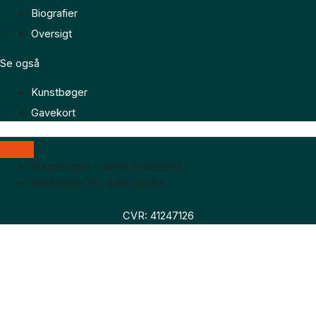
Biografier
Oversigt
Se også
Kunstbøger
Gavekort
Boggaragen – online antikvariat
Marktoften 7H, 8464 Galten
CVR: 41247126
Faglitteratur
Skønlitteratur