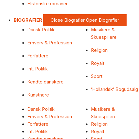
Historiske romaner
BIOGRAFIER
Close Biografier
Open Biografier
Dansk Politik
Musikere &
Skuespillere
Erhverv & Profession
Religion
Forfattere
Royalt
Int. Politik
Sport
Kendte danskere
‘Hollandsk’ Bogudsalg
Kunstnere
Dansk Politik
Musikere &
Erhverv & Profession
Skuespillere
Forfattere
Religion
Int. Politik
Royalt