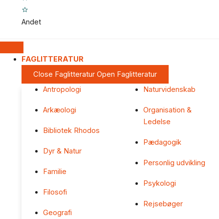
Andet
FAGLITTERATUR
Close Faglitteratur
Open Faglitteratur
Antropologi
Naturvidenskab
Arkæologi
Organisation &
Ledelse
Bibliotek Rhodos
Pædagogik
Dyr & Natur
Personlig udvikling
Familie
Psykologi
Filosofi
Rejsebøger
Geografi