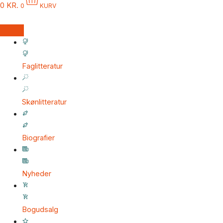
0
KR.
0
KURV
Faglitteratur
Skønlitteratur
Biografier
Nyheder
Bogudsalg