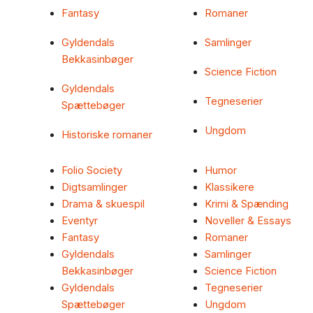
Fantasy
Romaner
Gyldendals
Samlinger
Bekkasinbøger
Science Fiction
Gyldendals
Tegneserier
Spættebøger
Ungdom
Historiske romaner
Folio Society
Humor
Digtsamlinger
Klassikere
Drama & skuespil
Krimi & Spænding
Eventyr
Noveller & Essays
Fantasy
Romaner
Gyldendals
Samlinger
Bekkasinbøger
Science Fiction
Gyldendals
Tegneserier
Spættebøger
Ungdom