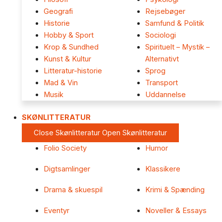
Geografi
Rejsebøger
Historie
Samfund & Politik
Hobby & Sport
Sociologi
Krop & Sundhed
Spirituelt – Mystik –
Kunst & Kultur
Alternativt
Litteratur-historie
Sprog
Mad & Vin
Transport
Musik
Uddannelse
SKØNLITTERATUR
Close Skønlitteratur
Open Skønlitteratur
Folio Society
Humor
Digtsamlinger
Klassikere
Drama & skuespil
Krimi & Spænding
Eventyr
Noveller & Essays