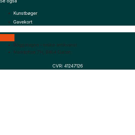
Se også
Kunstbøger
Gavekort
Boggaragen – online antikvariat
Marktoften 7H, 8464 Galten
CVR: 41247126
Faglitteratur
Skønlitteratur
Biografier
Nyheder