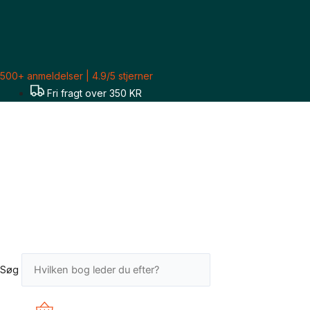
Gå
Sorteret
til
efter
indholdet
seneste
500+ anmeldelser | 4.9/5 stjerner
Fri fragt over 350 KR
Søg