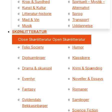
Krop & Sundhed
Spirituelt – Mystik –
Kunst & Kultur
Alternativt
Litteratur-historie
Sprog
Mad & Vin
Transport
Musik
Uddannelse
SKØNLITTERATUR
Close Skønlitteratur
Open Skønlitteratur
Folio Society
Humor
Digtsamlinger
Klassikere
Drama & skuespil
Krimi & Spænding
Eventyr
Noveller & Essays
Fantasy
Romaner
Gyldendals
Samlinger
Bekkasinbøger
Science Fiction