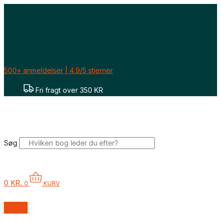
Gå
til
indholdet
500+ anmeldelser | 4.9/5 stjerner
Fri fragt over 350 KR
Søg
0
KR.
0
KURV