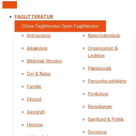
FAGLITTERATUR
Close Faglitteratur
Open Faglitteratur
Antropologi
Naturvidenskab
Arkæologi
Organisation &
Ledelse
Bibliotek Rhodos
Pædagogik
Dyr & Natur
Personlig udvikling
Familie
Psykologi
Filosofi
Rejsebøger
Geografi
Samfund & Politik
Historie
Sociologi