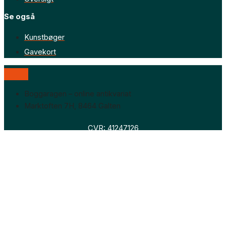
Se også
Kunstbøger
Gavekort
Boggaragen – online antikvariat
Marktoften 7H, 8464 Galten
CVR: 41247126
Faglitteratur
Skønlitteratur
Biografier
Nyheder