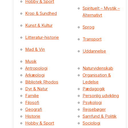
Hobby & Sport
Spirituelt – Mystik –
Krop & Sundhed
Alternativt
Kunst & Kultur
Sprog
Litteratur-historie
Transport
Mad & Vin
Uddannelse
Musik
Antropologi
Naturvidenskab
Arkæologi
Organisation &
Bibliotek Rhodos
Ledelse
Dyr & Natur
Pædagogik
Familie
Personlig udvikling
Filosofi
Psykologi
Geografi
Rejsebøger
Historie
Samfund & Politik
Hobby & Sport
Sociologi