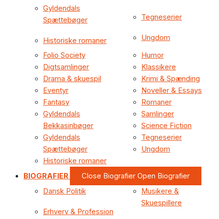
Gyldendals
Tegneserier
Spættebøger
Ungdom
Historiske romaner
Folio Society
Humor
Digtsamlinger
Klassikere
Drama & skuespil
Krimi & Spænding
Eventyr
Noveller & Essays
Fantasy
Romaner
Gyldendals
Samlinger
Bekkasinbøger
Science Fiction
Gyldendals
Tegneserier
Spættebøger
Ungdom
Historiske romaner
BIOGRAFIER
Close Biografier
Open Biografier
Dansk Politik
Musikere &
Skuespillere
Erhverv & Profession