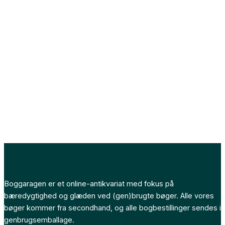
Boggaragen er et online-antikvariat med fokus på
bæredygtighed og glæden ved (gen)brugte bøger. Alle vores
bøger kommer fra secondhand, og alle bogbestillinger sendes i
genbrugsemballage.