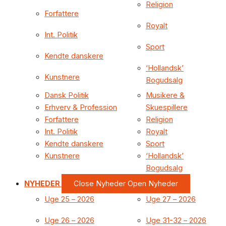
Religion
Forfattere
Royalt
Int. Politik
Sport
Kendte danskere
‘Hollandsk’
Kunstnere
Bogudsalg
Dansk Politik
Musikere &
Erhverv & Profession
Skuespillere
Forfattere
Religion
Int. Politik
Royalt
Kendte danskere
Sport
Kunstnere
‘Hollandsk’
Bogudsalg
NYHEDER
Close Nyheder
Open Nyheder
Uge 25 – 2026
Uge 27 – 2026
Uge 26 – 2026
Uge 31-32 – 2026