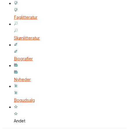
Faglitteratur
Skønlitteratur
Biografier
Nyheder
Bogudsalg
Andet