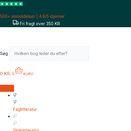
Gå
til
500+ anmeldelser | 4.9/5 stjerner
indholdet
Fri fragt over 350 KR
Søg
0
KR.
0
KURV
Faglitteratur
Skønlitteratur