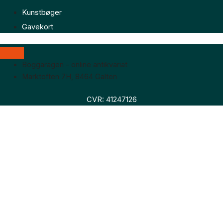
Kunstbøger
Gavekort
Boggaragen – online antikvariat
Marktoften 7H, 8464 Galten
CVR: 41247126
Faglitteratur
Skønlitteratur
Biografier
Nyheder
Om os