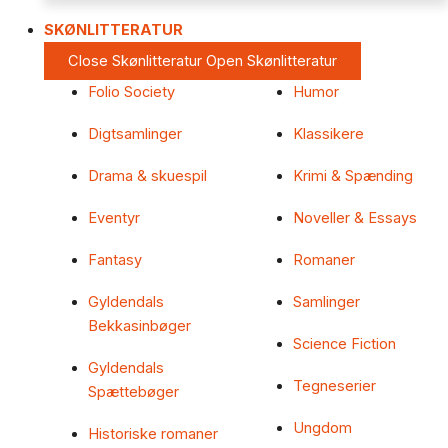
SKØNLITTERATUR
Close Skønlitteratur
Open Skønlitteratur
Folio Society
Humor
Digtsamlinger
Klassikere
Drama & skuespil
Krimi & Spænding
Eventyr
Noveller & Essays
Fantasy
Romaner
Gyldendals
Samlinger
Bekkasinbøger
Science Fiction
Gyldendals
Tegneserier
Spættebøger
Ungdom
Historiske romaner