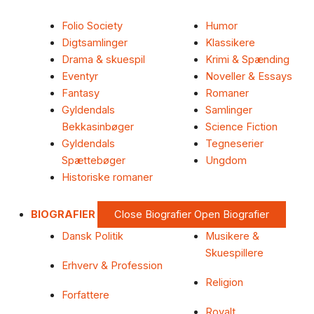
Folio Society
Humor
Digtsamlinger
Klassikere
Drama & skuespil
Krimi & Spænding
Eventyr
Noveller & Essays
Fantasy
Romaner
Gyldendals
Samlinger
Bekkasinbøger
Science Fiction
Gyldendals
Tegneserier
Spættebøger
Ungdom
Historiske romaner
BIOGRAFIER
Close Biografier
Open Biografier
Dansk Politik
Musikere &
Skuespillere
Erhverv & Profession
Religion
Forfattere
Royalt