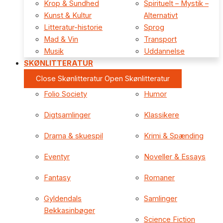
Krop & Sundhed
Spirituelt – Mystik –
Kunst & Kultur
Alternativt
Litteratur-historie
Sprog
Mad & Vin
Transport
Musik
Uddannelse
SKØNLITTERATUR
Close Skønlitteratur
Open Skønlitteratur
Folio Society
Humor
Digtsamlinger
Klassikere
Drama & skuespil
Krimi & Spænding
Eventyr
Noveller & Essays
Fantasy
Romaner
Gyldendals
Samlinger
Bekkasinbøger
Science Fiction