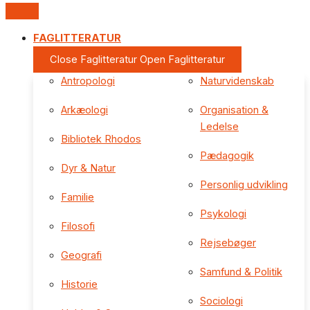
FAGLITTERATUR
Close Faglitteratur
Open Faglitteratur
Antropologi
Naturvidenskab
Arkæologi
Organisation &
Ledelse
Bibliotek Rhodos
Pædagogik
Dyr & Natur
Personlig udvikling
Familie
Psykologi
Filosofi
Rejsebøger
Geografi
Samfund & Politik
Historie
Sociologi