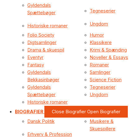
Gyldendals
Tegneserier
Spættebøger
Ungdom
Historiske romaner
Folio Society
Humor
Digtsamlinger
Klassikere
Drama & skuespil
Krimi & Spænding
Eventyr
Noveller & Essays
Fantasy
Romaner
Gyldendals
Samlinger
Bekkasinbøger
Science Fiction
Gyldendals
Tegneserier
Spættebøger
Ungdom
Historiske romaner
BIOGRAFIER
Close Biografier
Open Biografier
Dansk Politik
Musikere &
Skuespillere
Erhverv & Profession