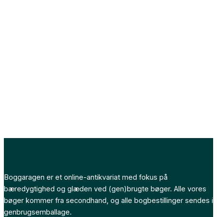
Boggaragen er et online-antikvariat med fokus på
bæredygtighed og glæden ved (gen)brugte bøger. Alle vores
bøger kommer fra secondhand, og alle bogbestillinger sendes i
genbrugsemballage.