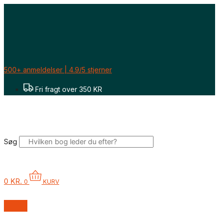
Gå
til
indholdet
500+ anmeldelser | 4.9/5 stjerner
Fri fragt over 350 KR
Søg
0
KR.
0
KURV