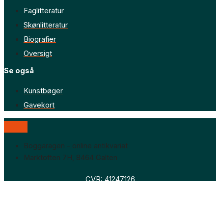
Faglitteratur
Skønlitteratur
Biografier
Oversigt
Se også
Kunstbøger
Gavekort
Boggaragen – online antikvariat
Marktoften 7H, 8464 Galten
CVR: 41247126
Faglitteratur