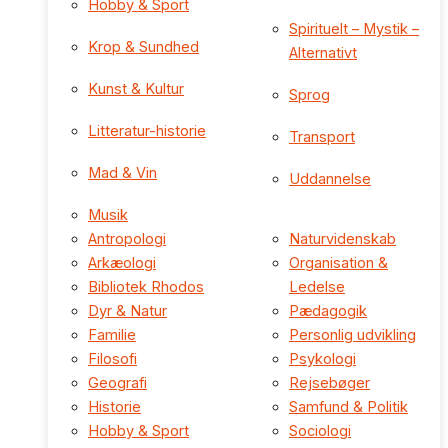
Hobby & Sport
Spirituelt – Mystik –
Krop & Sundhed
Alternativt
Kunst & Kultur
Sprog
Litteratur-historie
Transport
Mad & Vin
Uddannelse
Musik
Antropologi
Naturvidenskab
Arkæologi
Organisation &
Bibliotek Rhodos
Ledelse
Dyr & Natur
Pædagogik
Familie
Personlig udvikling
Filosofi
Psykologi
Geografi
Rejsebøger
Historie
Samfund & Politik
Hobby & Sport
Sociologi