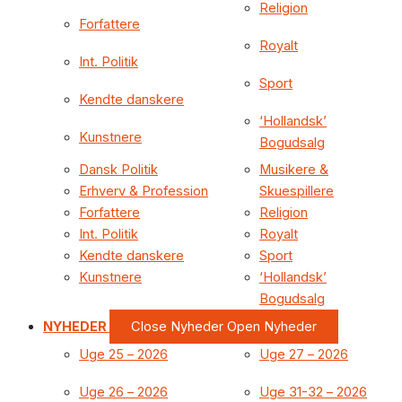
Religion
Forfattere
Royalt
Int. Politik
Sport
Kendte danskere
‘Hollandsk’
Kunstnere
Bogudsalg
Dansk Politik
Musikere &
Erhverv & Profession
Skuespillere
Forfattere
Religion
Int. Politik
Royalt
Kendte danskere
Sport
Kunstnere
‘Hollandsk’
Bogudsalg
NYHEDER
Close Nyheder
Open Nyheder
Uge 25 – 2026
Uge 27 – 2026
Uge 26 – 2026
Uge 31-32 – 2026