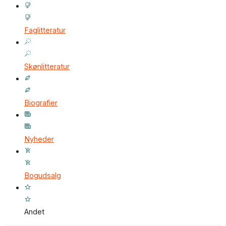
Faglitteratur
Skønlitteratur
Biografier
Nyheder
Bogudsalg
Andet