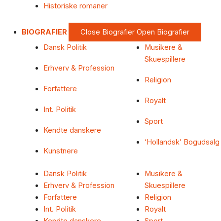
Historiske romaner
BIOGRAFIER
Close Biografier
Open Biografier
Dansk Politik
Musikere &
Skuespillere
Erhverv & Profession
Religion
Forfattere
Royalt
Int. Politik
Sport
Kendte danskere
‘Hollandsk’ Bogudsalg
Kunstnere
Dansk Politik
Musikere &
Erhverv & Profession
Skuespillere
Forfattere
Religion
Int. Politik
Royalt