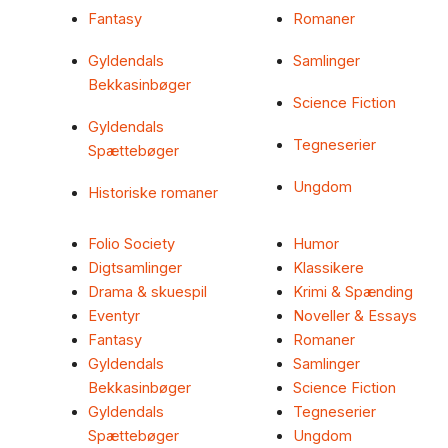
Fantasy
Romaner
Gyldendals
Samlinger
Bekkasinbøger
Science Fiction
Gyldendals
Tegneserier
Spættebøger
Ungdom
Historiske romaner
Folio Society
Humor
Digtsamlinger
Klassikere
Drama & skuespil
Krimi & Spænding
Eventyr
Noveller & Essays
Fantasy
Romaner
Gyldendals
Samlinger
Bekkasinbøger
Science Fiction
Gyldendals
Tegneserier
Spættebøger
Ungdom