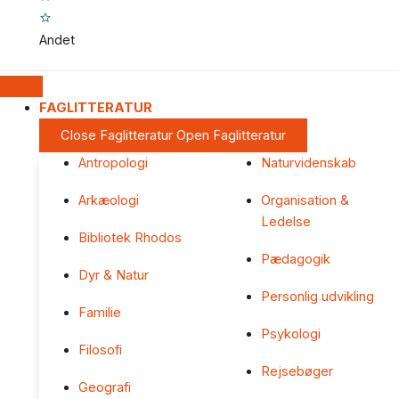
Andet
FAGLITTERATUR
Close Faglitteratur
Open Faglitteratur
Antropologi
Naturvidenskab
Arkæologi
Organisation &
Ledelse
Bibliotek Rhodos
Pædagogik
Dyr & Natur
Personlig udvikling
Familie
Psykologi
Filosofi
Rejsebøger
Geografi