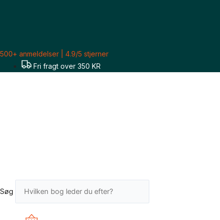
Gå
til
indholdet
500+ anmeldelser | 4.9/5 stjerner
Fri fragt over 350 KR
Søg