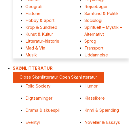
Geografi
Rejsebøger
Historie
Samfund & Politik
Hobby & Sport
Sociologi
Krop & Sundhed
Spirituelt – Mystik –
Kunst & Kultur
Alternativt
Litteratur-historie
Sprog
Mad & Vin
Transport
Musik
Uddannelse
SKØNLITTERATUR
Close Skønlitteratur
Open Skønlitteratur
Folio Society
Humor
Digtsamlinger
Klassikere
Drama & skuespil
Krimi & Spænding
Eventyr
Noveller & Essays