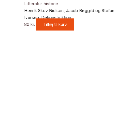
Litteratur-historie
Henrik Skov Nielsen, Jacob Bøggild og Stefan
Iversen: Dekonstruktion
80
kr.
Tilføj til kurv