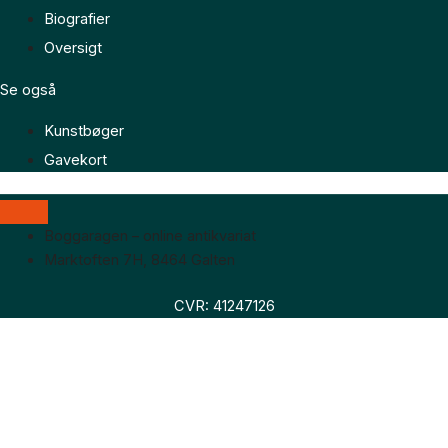
Biografier
Oversigt
Se også
Kunstbøger
Gavekort
Boggaragen – online antikvariat
Marktoften 7H, 8464 Galten
CVR: 41247126
Faglitteratur
Skønlitteratur