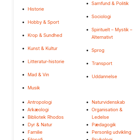
Samfund & Politik
Historie
Sociologi
Hobby & Sport
Spirituelt – Mystik –
Krop & Sundhed
Alternativt
Kunst & Kultur
Sprog
Litteratur-historie
Transport
Mad & Vin
Uddannelse
Musik
Antropologi
Naturvidenskab
Arkæologi
Organisation &
Bibliotek Rhodos
Ledelse
Dyr & Natur
Pædagogik
Familie
Personlig udvikling
Filosofi
Psykologi