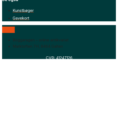
Kunstbøger
Gavekort
Boggaragen – online antikvariat
Marktoften 7H, 8464 Galten
CVR: 41247126
Faglitteratur
Skønlitteratur
Biografier