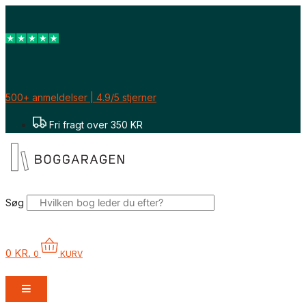
Gå
til
indholdet
500+ anmeldelser | 4.9/5 stjerner
Fri fragt over 350 KR
Søg
0
KR.
0
KURV