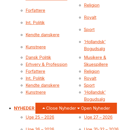
Religion
Forfattere
Royalt
Int. Politik
Sport
Kendte danskere
‘Hollandsk’
Kunstnere
Bogudsalg
Dansk Politik
Musikere &
Erhverv & Profession
Skuespillere
Forfattere
Religion
Int. Politik
Royalt
Kendte danskere
Sport
Kunstnere
‘Hollandsk’
Bogudsalg
NYHEDER
Close Nyheder
Open Nyheder
Uge 25 – 2026
Uge 27 – 2026
Uge 26 – 2026
Uge 31-32 – 2026