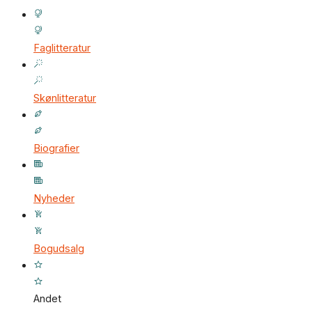
Faglitteratur
Skønlitteratur
Biografier
Nyheder
Bogudsalg
Andet