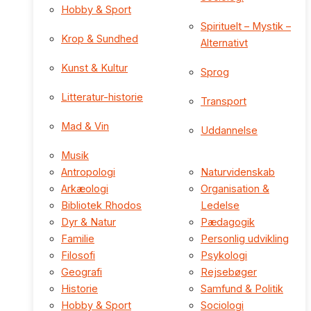
Hobby & Sport
Spirituelt – Mystik –
Krop & Sundhed
Alternativt
Kunst & Kultur
Sprog
Litteratur-historie
Transport
Mad & Vin
Uddannelse
Musik
Antropologi
Naturvidenskab
Arkæologi
Organisation &
Bibliotek Rhodos
Ledelse
Dyr & Natur
Pædagogik
Familie
Personlig udvikling
Filosofi
Psykologi
Geografi
Rejsebøger
Historie
Samfund & Politik
Hobby & Sport
Sociologi