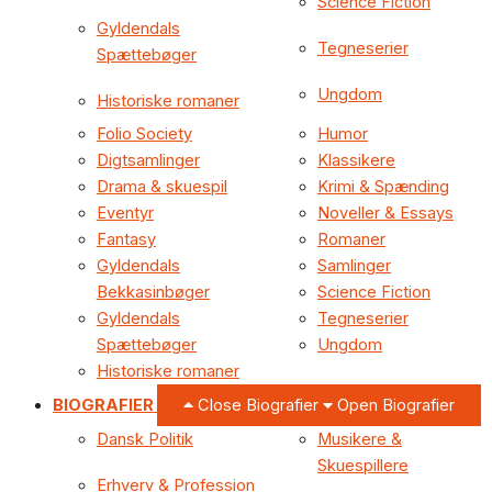
Science Fiction
Gyldendals
Tegneserier
Spættebøger
Ungdom
Historiske romaner
Folio Society
Humor
Digtsamlinger
Klassikere
Drama & skuespil
Krimi & Spænding
Eventyr
Noveller & Essays
Fantasy
Romaner
Gyldendals
Samlinger
Bekkasinbøger
Science Fiction
Gyldendals
Tegneserier
Spættebøger
Ungdom
Historiske romaner
BIOGRAFIER
Close Biografier
Open Biografier
Dansk Politik
Musikere &
Skuespillere
Erhverv & Profession