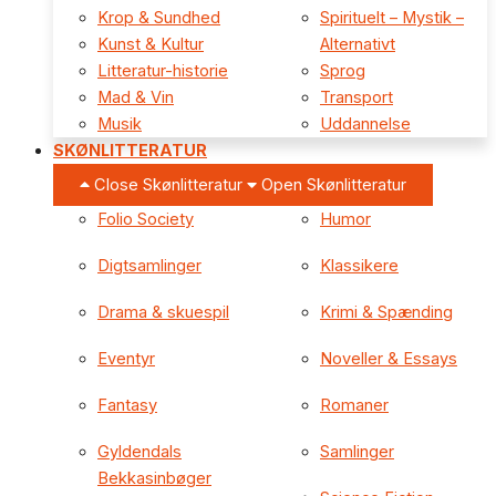
Krop & Sundhed
Spirituelt – Mystik –
Kunst & Kultur
Alternativt
Litteratur-historie
Sprog
Mad & Vin
Transport
Musik
Uddannelse
SKØNLITTERATUR
Close Skønlitteratur
Open Skønlitteratur
Folio Society
Humor
Digtsamlinger
Klassikere
Drama & skuespil
Krimi & Spænding
Eventyr
Noveller & Essays
Fantasy
Romaner
Gyldendals
Samlinger
Bekkasinbøger