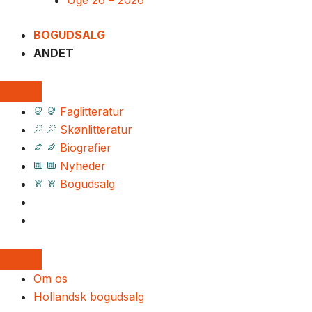
Uge 26 – 2026
BOGUDSALG
ANDET
Faglitteratur
Skønlitteratur
Biografier
Nyheder
Bogudsalg
Om os
Hollandsk bogudsalg