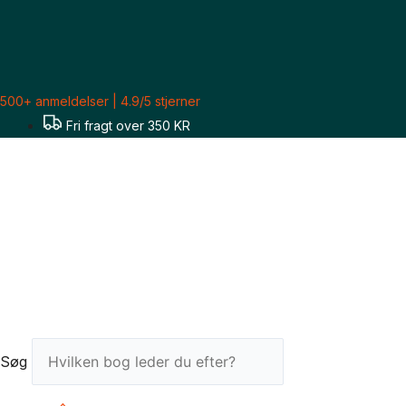
Gå
til
indholdet
500+ anmeldelser | 4.9/5 stjerner
Fri fragt over 350 KR
Søg