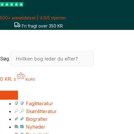
Gå
til
500+ anmeldelser | 4.9/5 stjerner
indholdet
Fri fragt over 350 KR
Søg
0
KR.
0
KURV
Faglitteratur
Skønlitteratur
Biografier
Nyheder