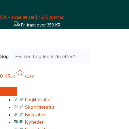
Gå
til
500+ anmeldelser | 4.9/5 stjerner
indholdet
Fri fragt over 350 KR
Søg
0
KR.
0
KURV
Faglitteratur
Skønlitteratur
Biografier
Nyheder