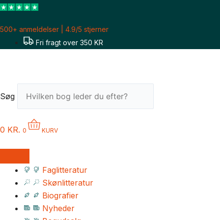
Gå
til
500+ anmeldelser | 4.9/5 stjerner
indholdet
Fri fragt over 350 KR
Søg
0
KR.
0
KURV
Faglitteratur
Skønlitteratur
Biografier
Nyheder