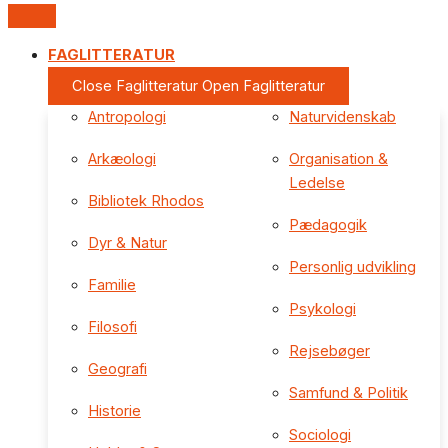
FAGLITTERATUR
Close Faglitteratur
Open Faglitteratur
Antropologi
Naturvidenskab
Arkæologi
Organisation &
Ledelse
Bibliotek Rhodos
Pædagogik
Dyr & Natur
Personlig udvikling
Familie
Psykologi
Filosofi
Rejsebøger
Geografi
Samfund & Politik
Historie
Sociologi