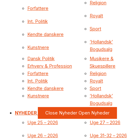
Religion
Forfattere
Royalt
Int. Politik
Sport
Kendte danskere
‘Hollandsk’
Kunstnere
Bogudsalg
Dansk Politik
Musikere &
Erhverv & Profession
Skuespillere
Forfattere
Religion
Int. Politik
Royalt
Kendte danskere
Sport
Kunstnere
‘Hollandsk’
Bogudsalg
NYHEDER
Close Nyheder
Open Nyheder
Uge 25 – 2026
Uge 27 – 2026
Uge 26 – 2026
Uge 31-32 – 2026