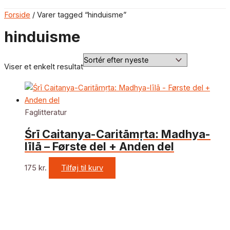
Forside
/ Varer tagged “hinduisme”
hinduisme
Viser et enkelt resultat
Faglitteratur
Śrī Caitanya-Caritāmṛta: Madhya-
līlā – Første del + Anden del
175
kr.
Tilføj til kurv