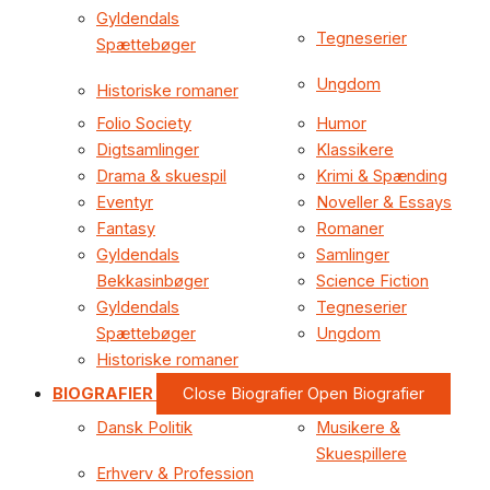
Gyldendals
Tegneserier
Spættebøger
Ungdom
Historiske romaner
Folio Society
Humor
Digtsamlinger
Klassikere
Drama & skuespil
Krimi & Spænding
Eventyr
Noveller & Essays
Fantasy
Romaner
Gyldendals
Samlinger
Bekkasinbøger
Science Fiction
Gyldendals
Tegneserier
Spættebøger
Ungdom
Historiske romaner
BIOGRAFIER
Close Biografier
Open Biografier
Dansk Politik
Musikere &
Skuespillere
Erhverv & Profession