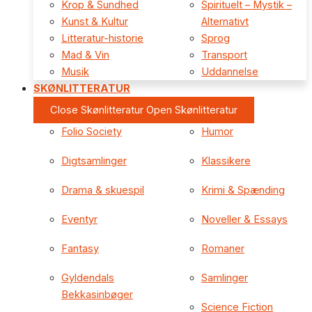
Krop & Sundhed
Spirituelt – Mystik –
Kunst & Kultur
Alternativt
Litteratur-historie
Sprog
Mad & Vin
Transport
Musik
Uddannelse
SKØNLITTERATUR
Close Skønlitteratur
Open Skønlitteratur
Folio Society
Humor
Digtsamlinger
Klassikere
Drama & skuespil
Krimi & Spænding
Eventyr
Noveller & Essays
Fantasy
Romaner
Gyldendals
Samlinger
Bekkasinbøger
Science Fiction