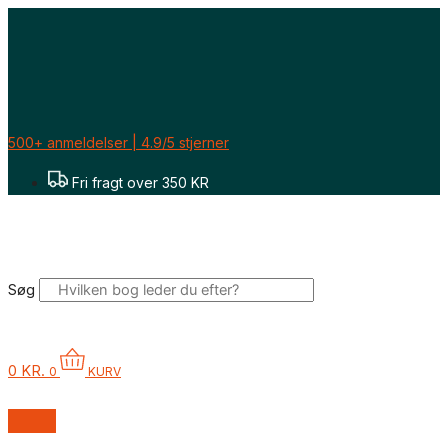
Gå
til
indholdet
500+ anmeldelser | 4.9/5 stjerner
Fri fragt over 350 KR
Søg
0
KR.
0
KURV