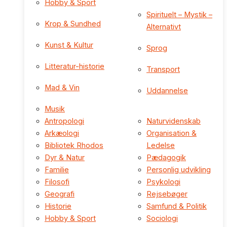
Hobby & Sport
Spirituelt – Mystik –
Krop & Sundhed
Alternativt
Kunst & Kultur
Sprog
Litteratur-historie
Transport
Mad & Vin
Uddannelse
Musik
Antropologi
Naturvidenskab
Arkæologi
Organisation &
Bibliotek Rhodos
Ledelse
Dyr & Natur
Pædagogik
Familie
Personlig udvikling
Filosofi
Psykologi
Geografi
Rejsebøger
Historie
Samfund & Politik
Hobby & Sport
Sociologi