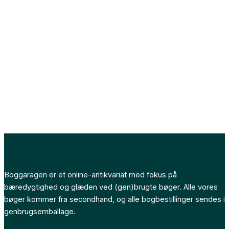
Boggaragen er et online-antikvariat med fokus på
bæredygtighed og glæden ved (gen)brugte bøger. Alle vores
bøger kommer fra secondhand, og alle bogbestillinger sendes i
genbrugsemballage.