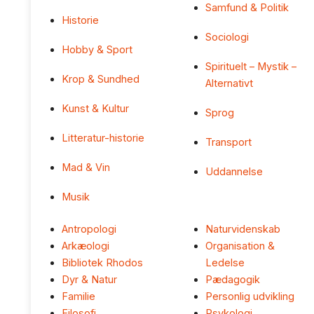
Samfund & Politik
Historie
Sociologi
Hobby & Sport
Spirituelt – Mystik –
Krop & Sundhed
Alternativt
Kunst & Kultur
Sprog
Litteratur-historie
Transport
Mad & Vin
Uddannelse
Musik
Antropologi
Naturvidenskab
Arkæologi
Organisation &
Bibliotek Rhodos
Ledelse
Dyr & Natur
Pædagogik
Familie
Personlig udvikling
Filosofi
Psykologi