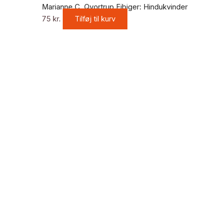
Marianne C. Qvortrup Fibiger: Hindukvinder
75
kr.
Tilføj til kurv