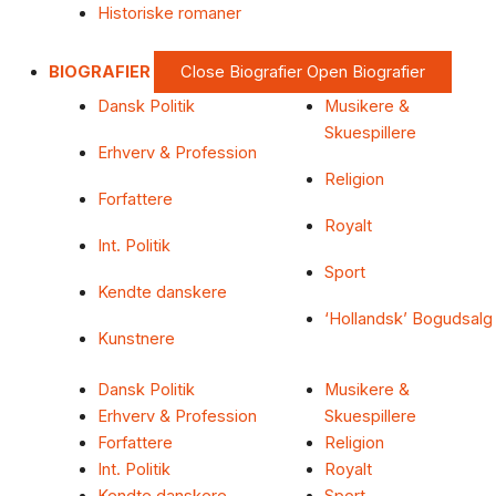
Historiske romaner
BIOGRAFIER
Close Biografier
Open Biografier
Dansk Politik
Musikere &
Skuespillere
Erhverv & Profession
Religion
Forfattere
Royalt
Int. Politik
Sport
Kendte danskere
‘Hollandsk’ Bogudsalg
Kunstnere
Dansk Politik
Musikere &
Erhverv & Profession
Skuespillere
Forfattere
Religion
Int. Politik
Royalt