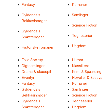
Fantasy
Romaner
Gyldendals
Samlinger
Bekkasinbøger
Science Fiction
Gyldendals
Tegneserier
Spættebøger
Ungdom
Historiske romaner
Folio Society
Humor
Digtsamlinger
Klassikere
Drama & skuespil
Krimi & Spænding
Eventyr
Noveller & Essays
Fantasy
Romaner
Gyldendals
Samlinger
Bekkasinbøger
Science Fiction
Gyldendals
Tegneserier
Spættebøger
Ungdom