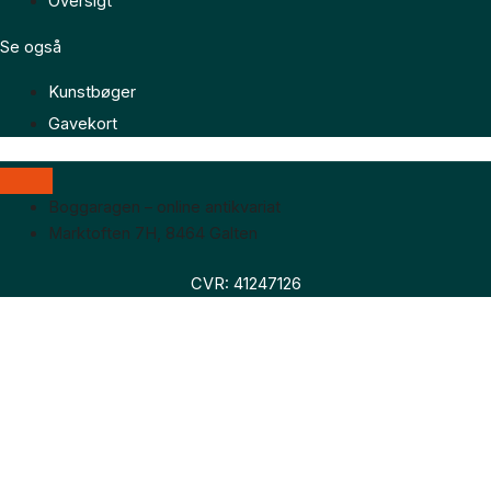
Oversigt
Se også
Kunstbøger
Gavekort
Boggaragen – online antikvariat
Marktoften 7H, 8464 Galten
CVR: 41247126
Faglitteratur
Skønlitteratur
Biografier