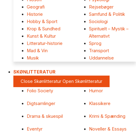
Geografi
Rejsebøger
Historie
Samfund & Politik
Hobby & Sport
Sociologi
Krop & Sundhed
Spirituelt – Mystik –
Kunst & Kultur
Alternativt
Litteratur-historie
Sprog
Mad & Vin
Transport
Musik
Uddannelse
SKØNLITTERATUR
Close Skønlitteratur
Open Skønlitteratur
Folio Society
Humor
Digtsamlinger
Klassikere
Drama & skuespil
Krimi & Spænding
Eventyr
Noveller & Essays