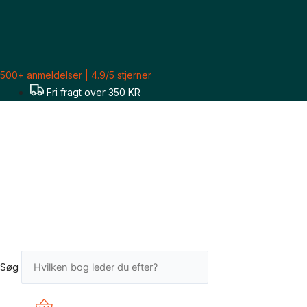
Gå
til
indholdet
500+ anmeldelser | 4.9/5 stjerner
Fri fragt over 350 KR
Søg