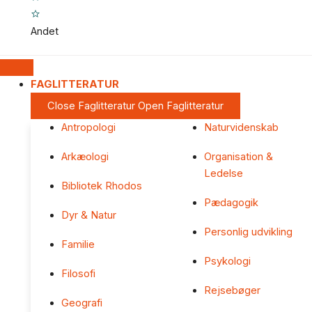
Andet
FAGLITTERATUR
Close Faglitteratur
Open Faglitteratur
Antropologi
Naturvidenskab
Arkæologi
Organisation &
Ledelse
Bibliotek Rhodos
Pædagogik
Dyr & Natur
Personlig udvikling
Familie
Psykologi
Filosofi
Rejsebøger
Geografi