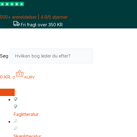
Gå
til
500+ anmeldelser | 4.9/5 stjerner
indholdet
Fri fragt over 350 KR
Søg
0
KR.
0
KURV
Faglitteratur
Skønlitteratur