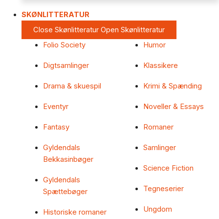
SKØNLITTERATUR
Close Skønlitteratur
Open Skønlitteratur
Folio Society
Humor
Digtsamlinger
Klassikere
Drama & skuespil
Krimi & Spænding
Eventyr
Noveller & Essays
Fantasy
Romaner
Gyldendals
Samlinger
Bekkasinbøger
Science Fiction
Gyldendals
Tegneserier
Spættebøger
Ungdom
Historiske romaner