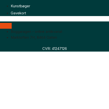
Kunstbøger
Gavekort
Boggaragen – online antikvariat
Marktoften 7H, 8464 Galten
CVR: 41247126
Faglitteratur
Skønlitteratur
Biografier
Nyheder
Om os