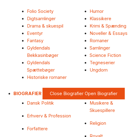
Folio Society
Humor
Digtsamlinger
Klassikere
Drama & skuespil
Krimi & Spænding
Eventyr
Noveller & Essays
Fantasy
Romaner
Gyldendals
Samlinger
Bekkasinbøger
Science Fiction
Gyldendals
Tegneserier
Spættebøger
Ungdom
Historiske romaner
BIOGRAFIER
Close Biografier
Open Biografier
Dansk Politik
Musikere &
Skuespillere
Erhverv & Profession
Religion
Forfattere
Royalt