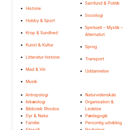
Samfund & Politik
Historie
Sociologi
Hobby & Sport
Spirituelt – Mystik –
Krop & Sundhed
Alternativt
Kunst & Kultur
Sprog
Litteratur-historie
Transport
Mad & Vin
Uddannelse
Musik
Antropologi
Naturvidenskab
Arkæologi
Organisation &
Bibliotek Rhodos
Ledelse
Dyr & Natur
Pædagogik
Familie
Personlig udvikling
Filosofi
Psykologi