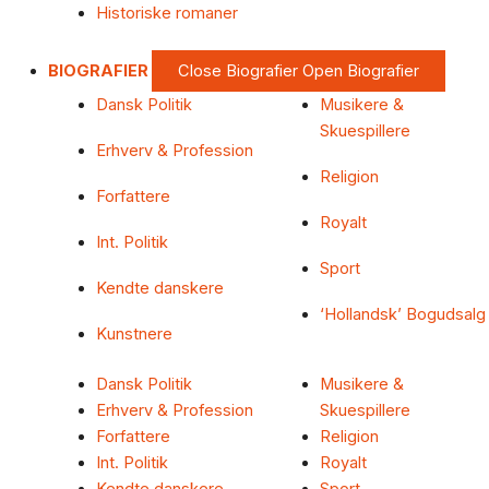
Historiske romaner
BIOGRAFIER
Close Biografier
Open Biografier
Dansk Politik
Musikere &
Skuespillere
Erhverv & Profession
Religion
Forfattere
Royalt
Int. Politik
Sport
Kendte danskere
‘Hollandsk’ Bogudsalg
Kunstnere
Dansk Politik
Musikere &
Erhverv & Profession
Skuespillere
Forfattere
Religion
Int. Politik
Royalt