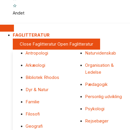
Andet
FAGLITTERATUR
Close Faglitteratur
Open Faglitteratur
Antropologi
Naturvidenskab
Arkæologi
Organisation &
Ledelse
Bibliotek Rhodos
Pædagogik
Dyr & Natur
Personlig udvikling
Familie
Psykologi
Filosofi
Rejsebøger
Geografi