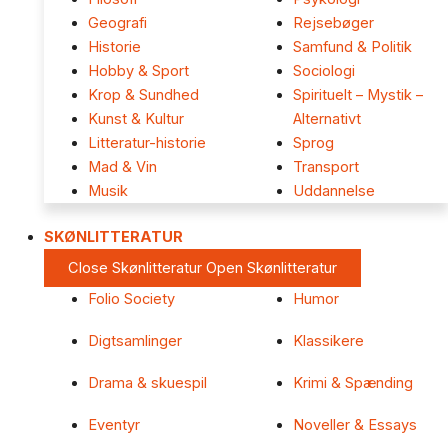
Geografi
Rejsebøger
Historie
Samfund & Politik
Hobby & Sport
Sociologi
Krop & Sundhed
Spirituelt – Mystik –
Kunst & Kultur
Alternativt
Litteratur-historie
Sprog
Mad & Vin
Transport
Musik
Uddannelse
SKØNLITTERATUR
Close Skønlitteratur
Open Skønlitteratur
Folio Society
Humor
Digtsamlinger
Klassikere
Drama & skuespil
Krimi & Spænding
Eventyr
Noveller & Essays