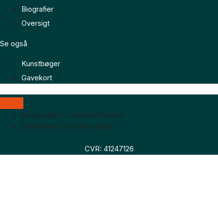
Biografier
Oversigt
Se også
Kunstbøger
Gavekort
Boggaragen – online antikvariat
Marktoften 7H, 8464 Galten
CVR: 41247126
Faglitteratur
Skønlitteratur