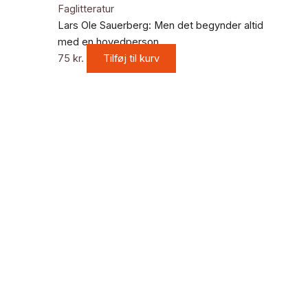
Faglitteratur
Lars Ole Sauerberg: Men det begynder altid
med en hovedperson
75
kr.
Tilføj til kurv