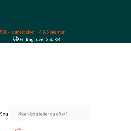
Gå
til
indholdet
500+ anmeldelser | 4.9/5 stjerner
Fri fragt over 350 KR
Søg