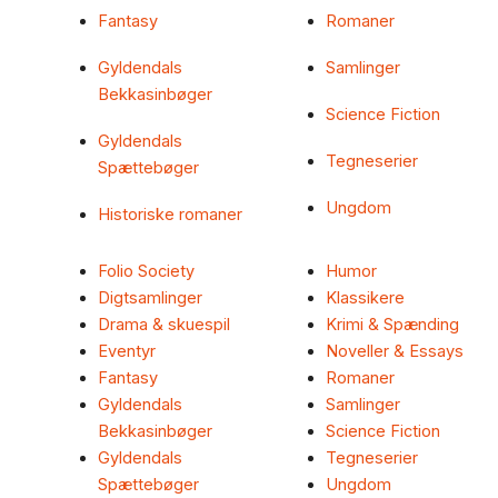
Fantasy
Romaner
Gyldendals
Samlinger
Bekkasinbøger
Science Fiction
Gyldendals
Tegneserier
Spættebøger
Ungdom
Historiske romaner
Folio Society
Humor
Digtsamlinger
Klassikere
Drama & skuespil
Krimi & Spænding
Eventyr
Noveller & Essays
Fantasy
Romaner
Gyldendals
Samlinger
Bekkasinbøger
Science Fiction
Gyldendals
Tegneserier
Spættebøger
Ungdom