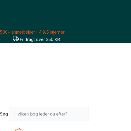
Gå
til
indholdet
500+ anmeldelser | 4.9/5 stjerner
Fri fragt over 350 KR
Søg