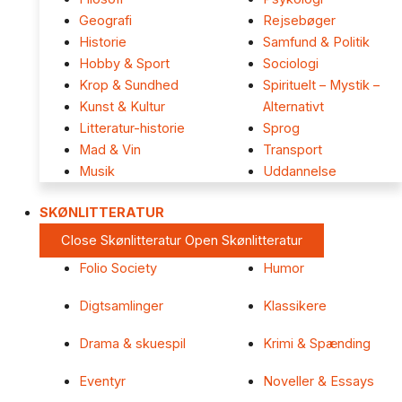
Geografi
Rejsebøger
Historie
Samfund & Politik
Hobby & Sport
Sociologi
Krop & Sundhed
Spirituelt – Mystik –
Kunst & Kultur
Alternativt
Litteratur-historie
Sprog
Mad & Vin
Transport
Musik
Uddannelse
SKØNLITTERATUR
Close Skønlitteratur
Open Skønlitteratur
Folio Society
Humor
Digtsamlinger
Klassikere
Drama & skuespil
Krimi & Spænding
Eventyr
Noveller & Essays