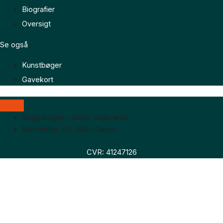
Biografier
Oversigt
Se også
Kunstbøger
Gavekort
Boggaragen – online antikvariat
Marktoften 7H, 8464 Galten
CVR: 41247126
Faglitteratur
Skønlitteratur