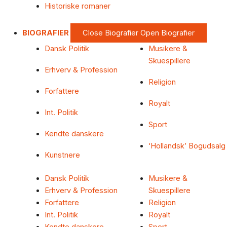
Historiske romaner
BIOGRAFIER
Close Biografier
Open Biografier
Dansk Politik
Musikere &
Skuespillere
Erhverv & Profession
Religion
Forfattere
Royalt
Int. Politik
Sport
Kendte danskere
‘Hollandsk’ Bogudsalg
Kunstnere
Dansk Politik
Musikere &
Erhverv & Profession
Skuespillere
Forfattere
Religion
Int. Politik
Royalt