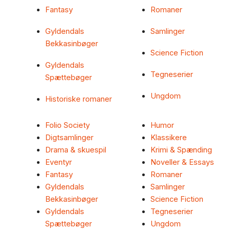
Fantasy
Romaner
Gyldendals
Samlinger
Bekkasinbøger
Science Fiction
Gyldendals
Tegneserier
Spættebøger
Ungdom
Historiske romaner
Folio Society
Humor
Digtsamlinger
Klassikere
Drama & skuespil
Krimi & Spænding
Eventyr
Noveller & Essays
Fantasy
Romaner
Gyldendals
Samlinger
Bekkasinbøger
Science Fiction
Gyldendals
Tegneserier
Spættebøger
Ungdom