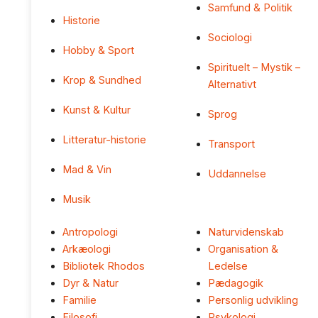
Samfund & Politik
Historie
Sociologi
Hobby & Sport
Spirituelt – Mystik –
Krop & Sundhed
Alternativt
Kunst & Kultur
Sprog
Litteratur-historie
Transport
Mad & Vin
Uddannelse
Musik
Antropologi
Naturvidenskab
Arkæologi
Organisation &
Bibliotek Rhodos
Ledelse
Dyr & Natur
Pædagogik
Familie
Personlig udvikling
Filosofi
Psykologi