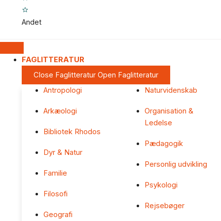
Andet
FAGLITTERATUR
Close Faglitteratur
Open Faglitteratur
Antropologi
Naturvidenskab
Arkæologi
Organisation &
Ledelse
Bibliotek Rhodos
Pædagogik
Dyr & Natur
Personlig udvikling
Familie
Psykologi
Filosofi
Rejsebøger
Geografi