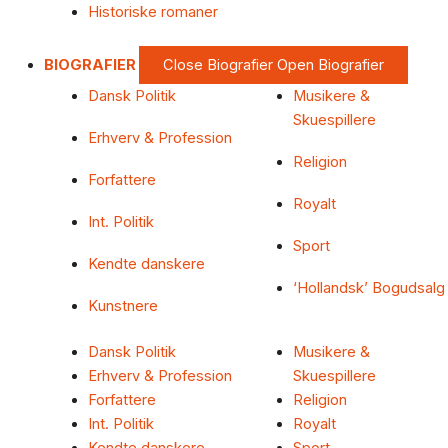
Historiske romaner
BIOGRAFIER
Close Biografier
Open Biografier
Dansk Politik
Musikere &
Skuespillere
Erhverv & Profession
Religion
Forfattere
Royalt
Int. Politik
Sport
Kendte danskere
‘Hollandsk’ Bogudsalg
Kunstnere
Dansk Politik
Musikere &
Erhverv & Profession
Skuespillere
Forfattere
Religion
Int. Politik
Royalt