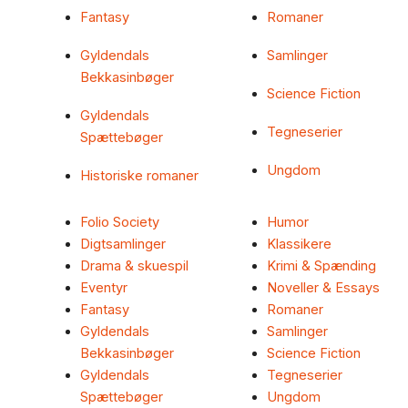
Fantasy
Romaner
Gyldendals
Samlinger
Bekkasinbøger
Science Fiction
Gyldendals
Tegneserier
Spættebøger
Ungdom
Historiske romaner
Folio Society
Humor
Digtsamlinger
Klassikere
Drama & skuespil
Krimi & Spænding
Eventyr
Noveller & Essays
Fantasy
Romaner
Gyldendals
Samlinger
Bekkasinbøger
Science Fiction
Gyldendals
Tegneserier
Spættebøger
Ungdom