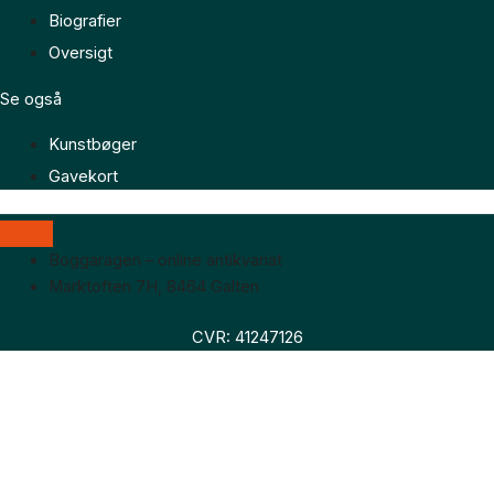
Biografier
Oversigt
Se også
Kunstbøger
Gavekort
Boggaragen – online antikvariat
Marktoften 7H, 8464 Galten
CVR: 41247126
Faglitteratur
Skønlitteratur