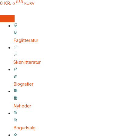
0
KR.
0
KURV
Faglitteratur
Skønlitteratur
Biografier
Nyheder
Bogudsalg