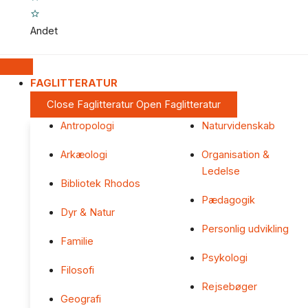
Andet
FAGLITTERATUR
Close Faglitteratur
Open Faglitteratur
Antropologi
Naturvidenskab
Arkæologi
Organisation &
Ledelse
Bibliotek Rhodos
Pædagogik
Dyr & Natur
Personlig udvikling
Familie
Psykologi
Filosofi
Rejsebøger
Geografi