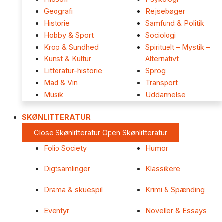
Geografi
Rejsebøger
Historie
Samfund & Politik
Hobby & Sport
Sociologi
Krop & Sundhed
Spirituelt – Mystik –
Kunst & Kultur
Alternativt
Litteratur-historie
Sprog
Mad & Vin
Transport
Musik
Uddannelse
SKØNLITTERATUR
Close Skønlitteratur
Open Skønlitteratur
Folio Society
Humor
Digtsamlinger
Klassikere
Drama & skuespil
Krimi & Spænding
Eventyr
Noveller & Essays