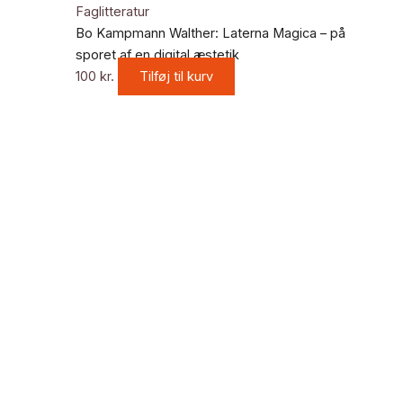
Faglitteratur
Bo Kampmann Walther: Laterna Magica – på
sporet af en digital æstetik
100
kr.
Tilføj til kurv