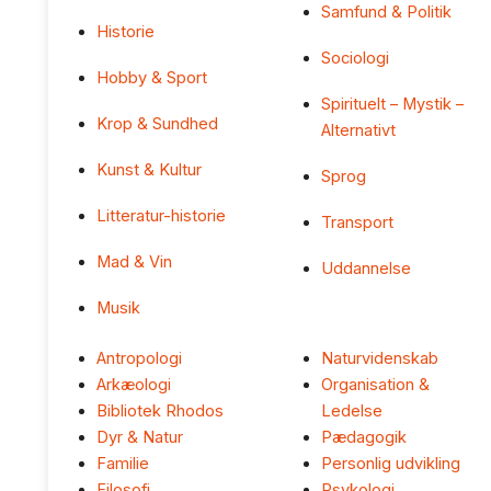
Samfund & Politik
Historie
Sociologi
Hobby & Sport
Spirituelt – Mystik –
Krop & Sundhed
Alternativt
Kunst & Kultur
Sprog
Litteratur-historie
Transport
Mad & Vin
Uddannelse
Musik
Antropologi
Naturvidenskab
Arkæologi
Organisation &
Bibliotek Rhodos
Ledelse
Dyr & Natur
Pædagogik
Familie
Personlig udvikling
Filosofi
Psykologi