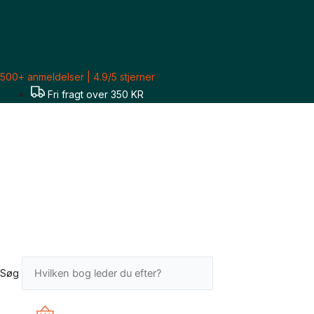
Gå
til
indholdet
500+ anmeldelser | 4.9/5 stjerner
Fri fragt over 350 KR
Søg