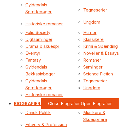
Gyldendals
Tegneserier
Spættebøger
Ungdom
Historiske romaner
Folio Society
Humor
Digtsamlinger
Klassikere
Drama & skuespil
Krimi & Spænding
Eventyr
Noveller & Essays
Fantasy
Romaner
Gyldendals
Samlinger
Bekkasinbøger
Science Fiction
Gyldendals
Tegneserier
Spættebøger
Ungdom
Historiske romaner
BIOGRAFIER
Close Biografier
Open Biografier
Dansk Politik
Musikere &
Skuespillere
Erhverv & Profession