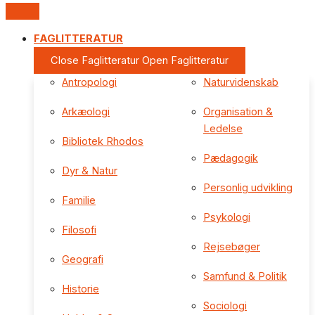
FAGLITTERATUR
Close Faglitteratur
Open Faglitteratur
Antropologi
Naturvidenskab
Arkæologi
Organisation &
Ledelse
Bibliotek Rhodos
Pædagogik
Dyr & Natur
Personlig udvikling
Familie
Psykologi
Filosofi
Rejsebøger
Geografi
Samfund & Politik
Historie
Sociologi