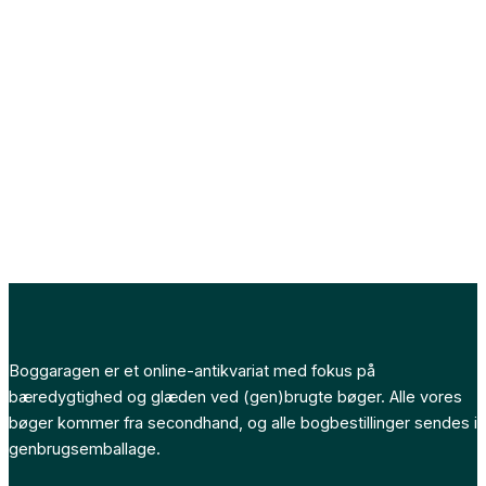
Boggaragen er et online-antikvariat med fokus på
bæredygtighed og glæden ved (gen)brugte bøger. Alle vores
bøger kommer fra secondhand, og alle bogbestillinger sendes i
genbrugsemballage.