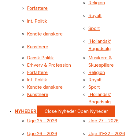
Religion
Forfattere
Royalt
Int. Politik
Sport
Kendte danskere
‘Hollandsk’
Kunstnere
Bogudsalg
Dansk Politik
Musikere &
Erhverv & Profession
Skuespillere
Forfattere
Religion
Int. Politik
Royalt
Kendte danskere
Sport
Kunstnere
‘Hollandsk’
Bogudsalg
NYHEDER
Close Nyheder
Open Nyheder
Uge 25 – 2026
Uge 27 – 2026
Uge 26 – 2026
Uge 31-32 – 2026