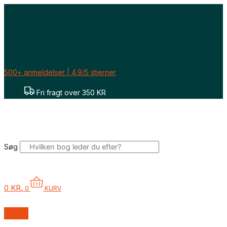
Gå
til
indholdet
500+ anmeldelser | 4.9/5 stjerner
Fri fragt over 350 KR
Søg
0
KR.
0
KURV