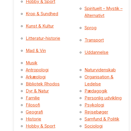
Hobby & Sport
Spirituelt – Mystik –
Krop & Sundhed
Alternativt
Kunst & Kultur
Sprog
Litteratur-historie
Transport
Mad & Vin
Uddannelse
Musik
Antropologi
Naturvidenskab
Arkæologi
Organisation &
Bibliotek Rhodos
Ledelse
Dyr & Natur
Pædagogik
Familie
Personlig udvikling
Filosofi
Psykologi
Geografi
Rejsebøger
Historie
Samfund & Politik
Hobby & Sport
Sociologi