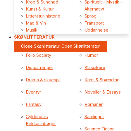
Krop & Sundhed
Spirituelt – Mystik –
Kunst & Kultur
Alternativt
Litteratur-historie
Sprog
Mad & Vin
Transport
Musik
Uddannelse
SKØNLITTERATUR
Close Skønlitteratur
Open Skønlitteratur
Folio Society
Humor
Digtsamlinger
Klassikere
Drama & skuespil
Krimi & Spænding
Eventyr
Noveller & Essays
Fantasy
Romaner
Gyldendals
Samlinger
Bekkasinbøger
Science Fiction