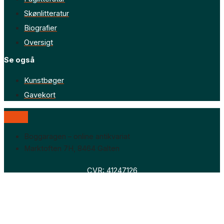
Skønlitteratur
Biografier
Oversigt
Se også
Kunstbøger
Gavekort
Boggaragen – online antikvariat
Marktoften 7H, 8464 Galten
CVR: 41247126
Faglitteratur
Skønlitteratur