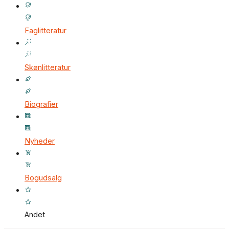
Faglitteratur
Skønlitteratur
Biografier
Nyheder
Bogudsalg
Andet