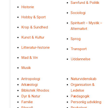
Samfund & Politik
Historie
Sociologi
Hobby & Sport
Spirituelt – Mystik –
Krop & Sundhed
Alternativt
Kunst & Kultur
Sprog
Litteratur-historie
Transport
Mad & Vin
Uddannelse
Musik
Antropologi
Naturvidenskab
Arkæologi
Organisation &
Bibliotek Rhodos
Ledelse
Dyr & Natur
Pædagogik
Familie
Personlig udvikling
Filosofi
Psykologi