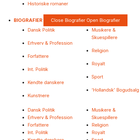
Historiske romaner
BIOGRAFIER
Close Biografier
Open Biografier
Dansk Politik
Musikere &
Skuespillere
Erhverv & Profession
Religion
Forfattere
Royalt
Int. Politik
Sport
Kendte danskere
‘Hollandsk’ Bogudsalg
Kunstnere
Dansk Politik
Musikere &
Erhverv & Profession
Skuespillere
Forfattere
Religion
Int. Politik
Royalt