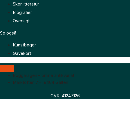
Skønlitteratur
Biografier
Oversigt
Se også
Kunstbøger
Gavekort
Boggaragen – online antikvariat
Marktoften 7H, 8464 Galten
CVR: 41247126
Faglitteratur
Skønlitteratur