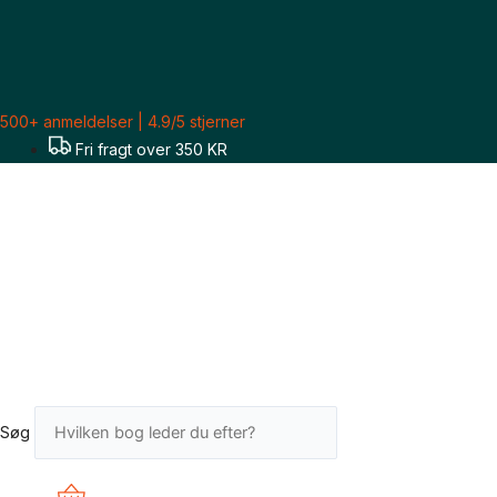
Gå
til
indholdet
500+ anmeldelser | 4.9/5 stjerner
Fri fragt over 350 KR
Søg