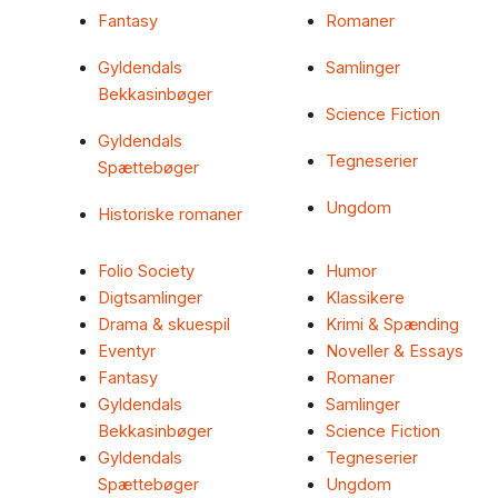
Fantasy
Romaner
Gyldendals
Samlinger
Bekkasinbøger
Science Fiction
Gyldendals
Tegneserier
Spættebøger
Ungdom
Historiske romaner
Folio Society
Humor
Digtsamlinger
Klassikere
Drama & skuespil
Krimi & Spænding
Eventyr
Noveller & Essays
Fantasy
Romaner
Gyldendals
Samlinger
Bekkasinbøger
Science Fiction
Gyldendals
Tegneserier
Spættebøger
Ungdom