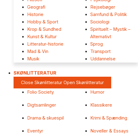
Geografi
Rejsebøger
Historie
Samfund & Politik
Hobby & Sport
Sociologi
Krop & Sundhed
Spirituelt – Mystik –
Kunst & Kultur
Alternativt
Litteratur-historie
Sprog
Mad & Vin
Transport
Musik
Uddannelse
SKØNLITTERATUR
Close Skønlitteratur
Open Skønlitteratur
Folio Society
Humor
Digtsamlinger
Klassikere
Drama & skuespil
Krimi & Spænding
Eventyr
Noveller & Essays