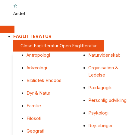
Andet
FAGLITTERATUR
Close Faglitteratur
Open Faglitteratur
Antropologi
Naturvidenskab
Arkæologi
Organisation &
Ledelse
Bibliotek Rhodos
Pædagogik
Dyr & Natur
Personlig udvikling
Familie
Psykologi
Filosofi
Rejsebøger
Geografi