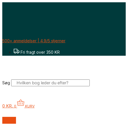
Gå
til
indholdet
500+ anmeldelser | 4.9/5 stjerner
Fri fragt over 350 KR
Søg
0
KR.
0
KURV