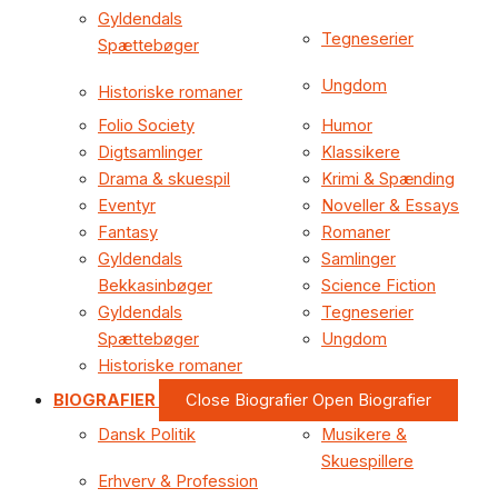
Gyldendals
Tegneserier
Spættebøger
Ungdom
Historiske romaner
Folio Society
Humor
Digtsamlinger
Klassikere
Drama & skuespil
Krimi & Spænding
Eventyr
Noveller & Essays
Fantasy
Romaner
Gyldendals
Samlinger
Bekkasinbøger
Science Fiction
Gyldendals
Tegneserier
Spættebøger
Ungdom
Historiske romaner
BIOGRAFIER
Close Biografier
Open Biografier
Dansk Politik
Musikere &
Skuespillere
Erhverv & Profession