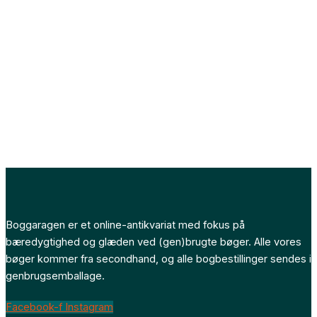
Boggaragen er et online-antikvariat med fokus på
bæredygtighed og glæden ved (gen)brugte bøger. Alle vores
bøger kommer fra secondhand, og alle bogbestillinger sendes i
genbrugsemballage.
Facebook-f
Instagram