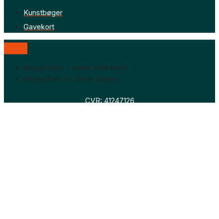
Kunstbøger
Gavekort
Boggaragen – online antikvariat
Marktoften 7H, 8464 Galten
CVR: 41247126
Faglitteratur
Skønlitteratur
Biografier
Nyheder
Om os