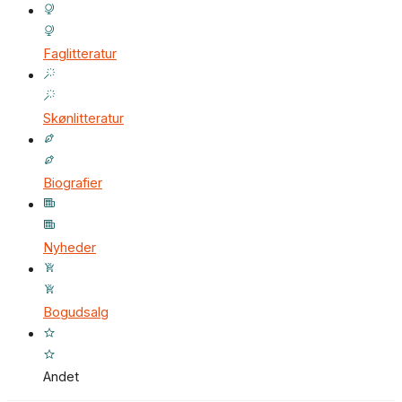
Faglitteratur
Skønlitteratur
Biografier
Nyheder
Bogudsalg
Andet