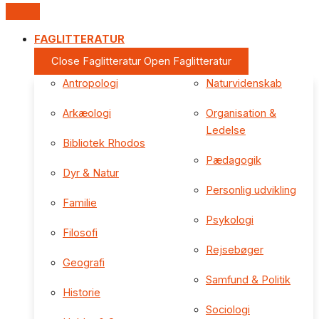
FAGLITTERATUR
Close Faglitteratur
Open Faglitteratur
Antropologi
Naturvidenskab
Arkæologi
Organisation &
Ledelse
Bibliotek Rhodos
Pædagogik
Dyr & Natur
Personlig udvikling
Familie
Psykologi
Filosofi
Rejsebøger
Geografi
Samfund & Politik
Historie
Sociologi