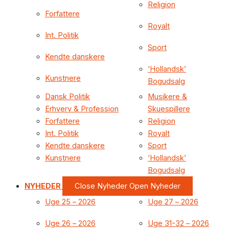
Religion
Forfattere
Royalt
Int. Politik
Sport
Kendte danskere
‘Hollandsk’
Kunstnere
Bogudsalg
Dansk Politik
Musikere &
Erhverv & Profession
Skuespillere
Forfattere
Religion
Int. Politik
Royalt
Kendte danskere
Sport
Kunstnere
‘Hollandsk’
Bogudsalg
NYHEDER
Close Nyheder
Open Nyheder
Uge 25 – 2026
Uge 27 – 2026
Uge 26 – 2026
Uge 31-32 – 2026