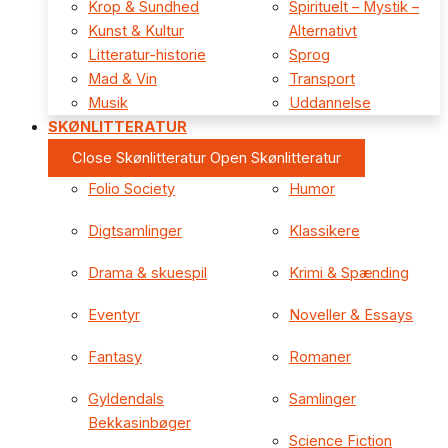
Krop & Sundhed
Spirituelt – Mystik –
Kunst & Kultur
Alternativt
Litteratur-historie
Sprog
Mad & Vin
Transport
Musik
Uddannelse
SKØNLITTERATUR
Close Skønlitteratur
Open Skønlitteratur
Folio Society
Humor
Digtsamlinger
Klassikere
Drama & skuespil
Krimi & Spænding
Eventyr
Noveller & Essays
Fantasy
Romaner
Gyldendals
Samlinger
Bekkasinbøger
Science Fiction