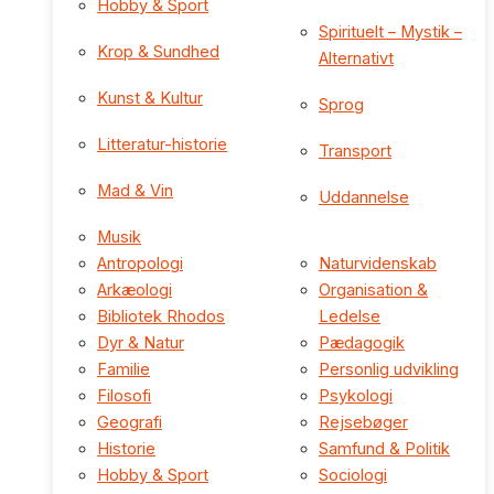
Hobby & Sport
Spirituelt – Mystik –
Krop & Sundhed
Alternativt
Kunst & Kultur
Sprog
Litteratur-historie
Transport
Mad & Vin
Uddannelse
Musik
Antropologi
Naturvidenskab
Arkæologi
Organisation &
Bibliotek Rhodos
Ledelse
Dyr & Natur
Pædagogik
Familie
Personlig udvikling
Filosofi
Psykologi
Geografi
Rejsebøger
Historie
Samfund & Politik
Hobby & Sport
Sociologi