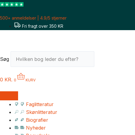
Gå
til
500+ anmeldelser | 4.9/5 stjerner
indholdet
Fri fragt over 350 KR
Søg
0
KR.
0
KURV
Faglitteratur
Skønlitteratur
Biografier
Nyheder