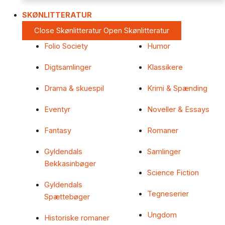
SKØNLITTERATUR
Close Skønlitteratur
Open Skønlitteratur
Folio Society
Humor
Digtsamlinger
Klassikere
Drama & skuespil
Krimi & Spænding
Eventyr
Noveller & Essays
Fantasy
Romaner
Gyldendals
Samlinger
Bekkasinbøger
Science Fiction
Gyldendals
Tegneserier
Spættebøger
Ungdom
Historiske romaner