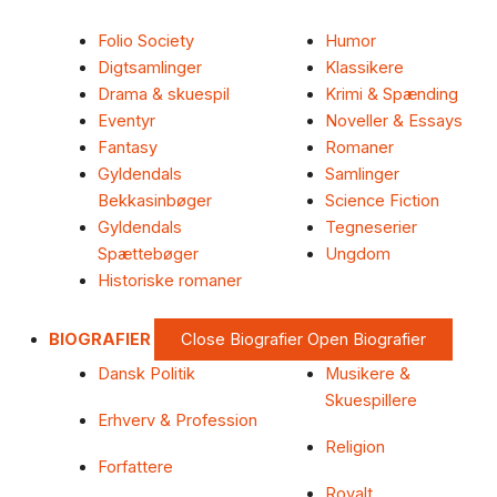
Folio Society
Humor
Digtsamlinger
Klassikere
Drama & skuespil
Krimi & Spænding
Eventyr
Noveller & Essays
Fantasy
Romaner
Gyldendals
Samlinger
Bekkasinbøger
Science Fiction
Gyldendals
Tegneserier
Spættebøger
Ungdom
Historiske romaner
BIOGRAFIER
Close Biografier
Open Biografier
Dansk Politik
Musikere &
Skuespillere
Erhverv & Profession
Religion
Forfattere
Royalt