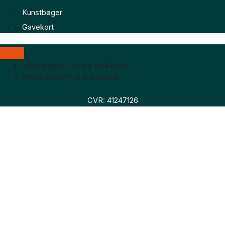
Kunstbøger
Gavekort
Boggaragen – online antikvariat
Marktoften 7H, 8464 Galten
CVR: 41247126
Faglitteratur
Skønlitteratur
Biografier
Nyheder
Om os