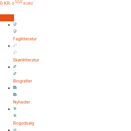
0
KR.
0
KURV
Faglitteratur
Skønlitteratur
Biografier
Nyheder
Bogudsalg