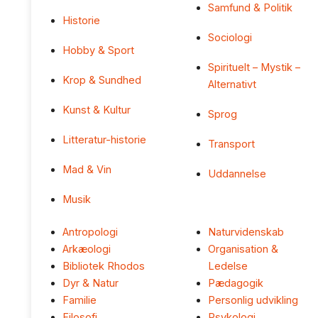
Samfund & Politik
Historie
Sociologi
Hobby & Sport
Spirituelt – Mystik –
Krop & Sundhed
Alternativt
Kunst & Kultur
Sprog
Litteratur-historie
Transport
Mad & Vin
Uddannelse
Musik
Antropologi
Naturvidenskab
Arkæologi
Organisation &
Bibliotek Rhodos
Ledelse
Dyr & Natur
Pædagogik
Familie
Personlig udvikling
Filosofi
Psykologi