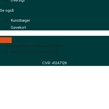
Oversigt
Se også
Kunstbøger
Gavekort
Boggaragen – online antikvariat
Marktoften 7H, 8464 Galten
CVR: 41247126
Faglitteratur
Skønlitteratur
Biografier