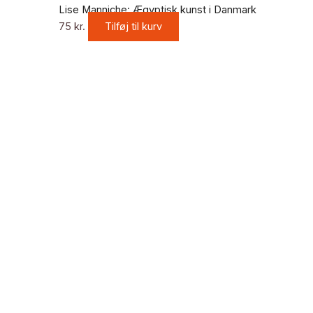
Lise Manniche: Ægyptisk kunst i Danmark
75
kr.
Tilføj til kurv