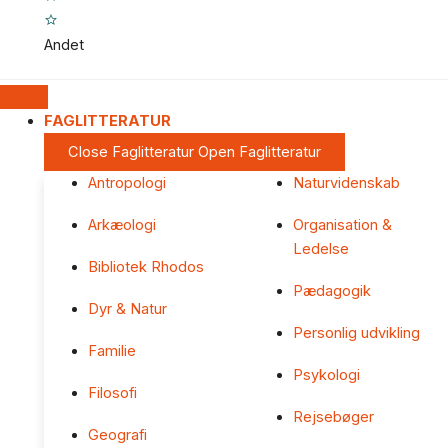
Andet
FAGLITTERATUR
Close Faglitteratur
Open Faglitteratur
Antropologi
Naturvidenskab
Arkæologi
Organisation &
Ledelse
Bibliotek Rhodos
Pædagogik
Dyr & Natur
Personlig udvikling
Familie
Psykologi
Filosofi
Rejsebøger
Geografi