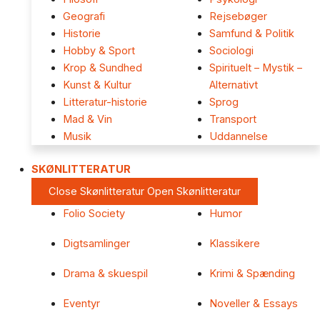
Geografi
Rejsebøger
Historie
Samfund & Politik
Hobby & Sport
Sociologi
Krop & Sundhed
Spirituelt – Mystik –
Kunst & Kultur
Alternativt
Litteratur-historie
Sprog
Mad & Vin
Transport
Musik
Uddannelse
SKØNLITTERATUR
Close Skønlitteratur
Open Skønlitteratur
Folio Society
Humor
Digtsamlinger
Klassikere
Drama & skuespil
Krimi & Spænding
Eventyr
Noveller & Essays