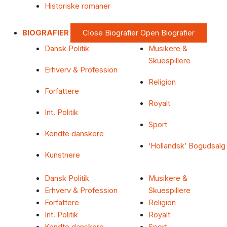
Historiske romaner
BIOGRAFIER
Close Biografier
Open Biografier
Dansk Politik
Musikere &
Skuespillere
Erhverv & Profession
Religion
Forfattere
Royalt
Int. Politik
Sport
Kendte danskere
‘Hollandsk’ Bogudsalg
Kunstnere
Dansk Politik
Musikere &
Erhverv & Profession
Skuespillere
Forfattere
Religion
Int. Politik
Royalt