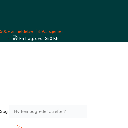
Gå
til
indholdet
500+ anmeldelser | 4.9/5 stjerner
Fri fragt over 350 KR
Søg