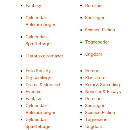
Fantasy
Romaner
Gyldendals
Samlinger
Bekkasinbøger
Science Fiction
Gyldendals
Tegneserier
Spættebøger
Ungdom
Historiske romaner
Folio Society
Humor
Digtsamlinger
Klassikere
Drama & skuespil
Krimi & Spænding
Eventyr
Noveller & Essays
Fantasy
Romaner
Gyldendals
Samlinger
Bekkasinbøger
Science Fiction
Gyldendals
Tegneserier
Spættebøger
Ungdom