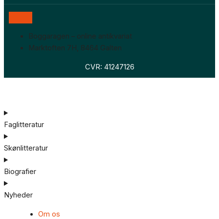
Boggaragen – online antikvariat
Marktoften 7H, 8464 Galten
CVR: 41247126
Faglitteratur
Skønlitteratur
Biografier
Nyheder
Om os