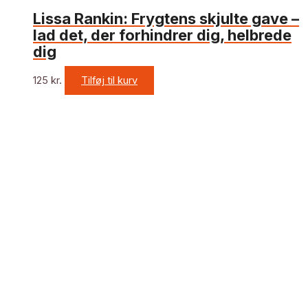
Lissa Rankin: Frygtens skjulte gave –
lad det, der forhindrer dig, helbrede
dig
125
kr.
Tilføj til kurv