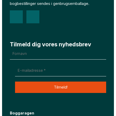
bogbestillinger sendes i genbrugsemballage.
F
I
a
n
c
s
Tilmeld dig vores nyhedsbrev
e
t
b
a
o
g
o
r
k
a
Boggaragen