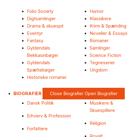
Folio Society
Humor
Digtsamlinger
Klassikere
Drama & skuespil
Krimi & Spænding
Eventyr
Noveller & Essays
Fantasy
Romaner
Gyldendals
Samlinger
Bekkasinbøger
Science Fiction
Gyldendals
Tegneserier
Spættebøger
Ungdom
Historiske romaner
BIOGRAFIER
Close Biografier
Open Biografier
Dansk Politik
Musikere &
Skuespillere
Erhverv & Profession
Religion
Forfattere
Royalt