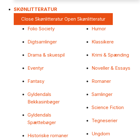
SKØNLITTERATUR
Close Skønlitteratur
Open Skønlitteratur
Folio Society
Humor
Digtsamlinger
Klassikere
Drama & skuespil
Krimi & Spænding
Eventyr
Noveller & Essays
Fantasy
Romaner
Gyldendals
Samlinger
Bekkasinbøger
Science Fiction
Gyldendals
Tegneserier
Spættebøger
Ungdom
Historiske romaner