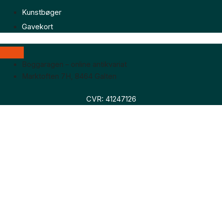
Kunstbøger
Gavekort
Boggaragen – online antikvariat
Marktoften 7H, 8464 Galten
CVR: 41247126
Faglitteratur
Skønlitteratur
Biografier
Nyheder
Om os