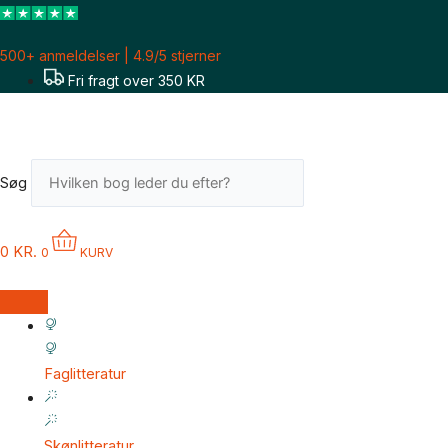
Gå
til
500+ anmeldelser | 4.9/5 stjerner
indholdet
Fri fragt over 350 KR
Søg
0
KR.
0
KURV
Faglitteratur
Skønlitteratur