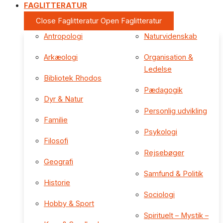
FAGLITTERATUR
Close Faglitteratur
Open Faglitteratur
Antropologi
Naturvidenskab
Arkæologi
Organisation &
Ledelse
Bibliotek Rhodos
Pædagogik
Dyr & Natur
Personlig udvikling
Familie
Psykologi
Filosofi
Rejsebøger
Geografi
Samfund & Politik
Historie
Sociologi
Hobby & Sport
Spirituelt – Mystik –