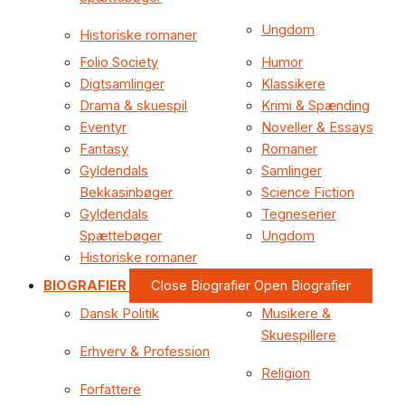
Ungdom
Historiske romaner
Folio Society
Humor
Digtsamlinger
Klassikere
Drama & skuespil
Krimi & Spænding
Eventyr
Noveller & Essays
Fantasy
Romaner
Gyldendals
Samlinger
Bekkasinbøger
Science Fiction
Gyldendals
Tegneserier
Spættebøger
Ungdom
Historiske romaner
BIOGRAFIER
Close Biografier
Open Biografier
Dansk Politik
Musikere &
Skuespillere
Erhverv & Profession
Religion
Forfattere