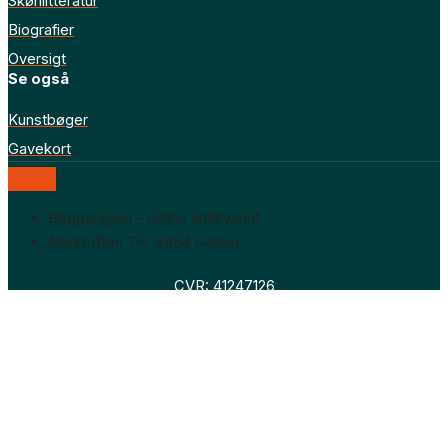
Skønlitteratur
Biografier
Oversigt
Se også
Kunstbøger
Gavekort
Boggaragen – online antikvariat
Marktoften 7H, 8464 Galten
CVR: 41247126
Faglitteratur
Skønlitteratur
Biografier