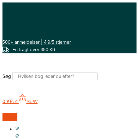
Gå
Sorteret
til
efter
indholdet
seneste
500+ anmeldelser | 4.9/5 stjerner
Fri fragt over 350 KR
Søg
0
KR.
0
KURV