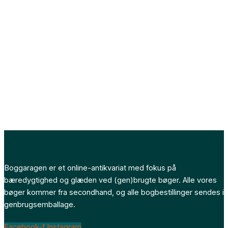
Boggaragen er et online-antikvariat med fokus på
bæredygtighed og glæden ved (gen)brugte bøger. Alle vores
bøger kommer fra secondhand, og alle bogbestillinger sendes i
genbrugsemballage.
Facebook-f
Instagram