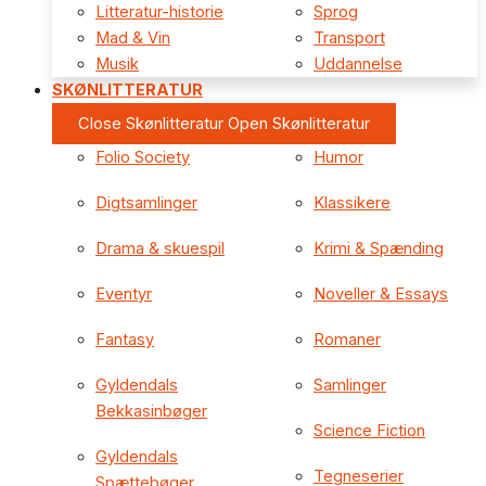
Litteratur-historie
Sprog
Mad & Vin
Transport
Musik
Uddannelse
SKØNLITTERATUR
Close Skønlitteratur
Open Skønlitteratur
Folio Society
Humor
Digtsamlinger
Klassikere
Drama & skuespil
Krimi & Spænding
Eventyr
Noveller & Essays
Fantasy
Romaner
Gyldendals
Samlinger
Bekkasinbøger
Science Fiction
Gyldendals
Tegneserier
Spættebøger