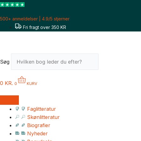
Gå
til
500+ anmeldelser | 4.9/5 stjerner
indholdet
Fri fragt over 350 KR
Søg
0
KR.
0
KURV
Faglitteratur
Skønlitteratur
Biografier
Nyheder