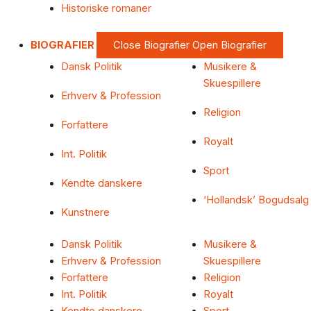
Historiske romaner
BIOGRAFIER
Close Biografier
Open Biografier
Dansk Politik
Musikere &
Skuespillere
Erhverv & Profession
Religion
Forfattere
Royalt
Int. Politik
Sport
Kendte danskere
‘Hollandsk’ Bogudsalg
Kunstnere
Dansk Politik
Musikere &
Erhverv & Profession
Skuespillere
Forfattere
Religion
Int. Politik
Royalt