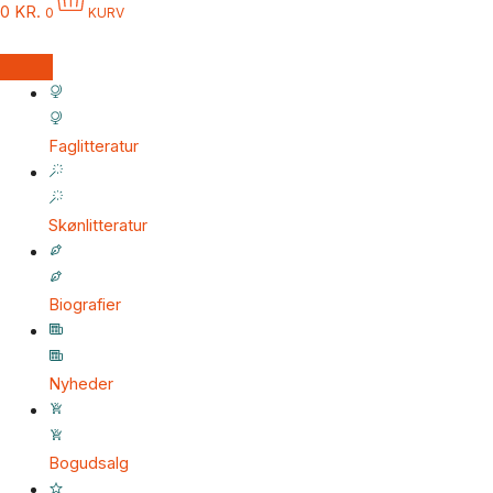
0
KR.
0
KURV
Faglitteratur
Skønlitteratur
Biografier
Nyheder
Bogudsalg