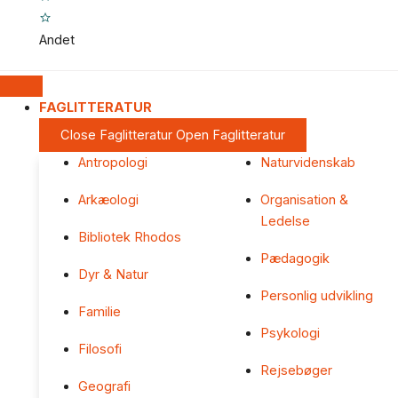
Andet
FAGLITTERATUR
Close Faglitteratur
Open Faglitteratur
Antropologi
Naturvidenskab
Arkæologi
Organisation &
Ledelse
Bibliotek Rhodos
Pædagogik
Dyr & Natur
Personlig udvikling
Familie
Psykologi
Filosofi
Rejsebøger
Geografi