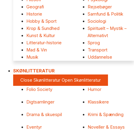
Geografi
Rejsebøger
Historie
Samfund & Politik
Hobby & Sport
Sociologi
Krop & Sundhed
Spirituelt – Mystik –
Kunst & Kultur
Alternativt
Litteratur-historie
Sprog
Mad & Vin
Transport
Musik
Uddannelse
SKØNLITTERATUR
Close Skønlitteratur
Open Skønlitteratur
Folio Society
Humor
Digtsamlinger
Klassikere
Drama & skuespil
Krimi & Spænding
Eventyr
Noveller & Essays