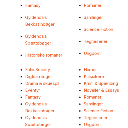
Fantasy
Romaner
Gyldendals
Samlinger
Bekkasinbøger
Science Fiction
Gyldendals
Tegneserier
Spættebøger
Ungdom
Historiske romaner
Folio Society
Humor
Digtsamlinger
Klassikere
Drama & skuespil
Krimi & Spænding
Eventyr
Noveller & Essays
Fantasy
Romaner
Gyldendals
Samlinger
Bekkasinbøger
Science Fiction
Gyldendals
Tegneserier
Spættebøger
Ungdom