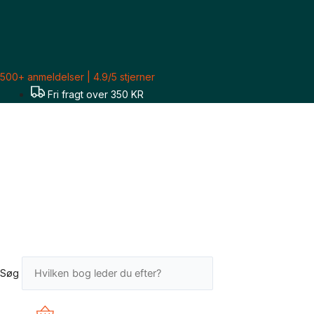
Gå
til
indholdet
500+ anmeldelser | 4.9/5 stjerner
Fri fragt over 350 KR
Søg