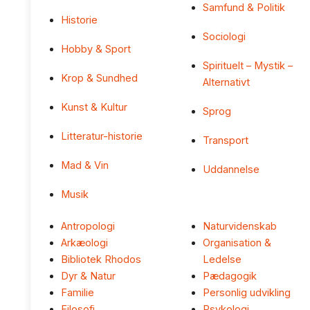
Samfund & Politik
Historie
Sociologi
Hobby & Sport
Spirituelt – Mystik –
Krop & Sundhed
Alternativt
Kunst & Kultur
Sprog
Litteratur-historie
Transport
Mad & Vin
Uddannelse
Musik
Antropologi
Naturvidenskab
Arkæologi
Organisation &
Bibliotek Rhodos
Ledelse
Dyr & Natur
Pædagogik
Familie
Personlig udvikling
Filosofi
Psykologi