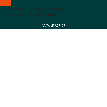
Boggaragen – online antikvariat
Marktoften 7H, 8464 Galten
CVR: 41247126
Faglitteratur
Skønlitteratur
Biografier
Nyheder
Om os
Hollandsk bogudsalg
Om os
Hollandsk bogudsalg