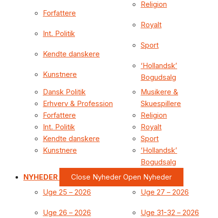
Religion
Forfattere
Royalt
Int. Politik
Sport
Kendte danskere
‘Hollandsk’
Kunstnere
Bogudsalg
Dansk Politik
Musikere &
Erhverv & Profession
Skuespillere
Forfattere
Religion
Int. Politik
Royalt
Kendte danskere
Sport
Kunstnere
‘Hollandsk’
Bogudsalg
NYHEDER
Close Nyheder
Open Nyheder
Uge 25 – 2026
Uge 27 – 2026
Uge 26 – 2026
Uge 31-32 – 2026