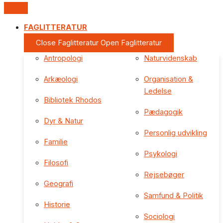
FAGLITTERATUR
Close Faglitteratur
Open Faglitteratur
Antropologi
Naturvidenskab
Arkæologi
Organisation &
Ledelse
Bibliotek Rhodos
Pædagogik
Dyr & Natur
Personlig udvikling
Familie
Psykologi
Filosofi
Rejsebøger
Geografi
Samfund & Politik
Historie
Sociologi