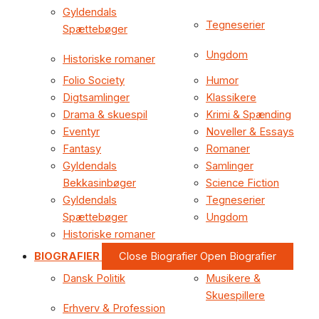
Gyldendals
Tegneserier
Spættebøger
Ungdom
Historiske romaner
Folio Society
Humor
Digtsamlinger
Klassikere
Drama & skuespil
Krimi & Spænding
Eventyr
Noveller & Essays
Fantasy
Romaner
Gyldendals
Samlinger
Bekkasinbøger
Science Fiction
Gyldendals
Tegneserier
Spættebøger
Ungdom
Historiske romaner
BIOGRAFIER
Close Biografier
Open Biografier
Dansk Politik
Musikere &
Skuespillere
Erhverv & Profession