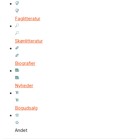
Faglitteratur
Skønlitteratur
Biografier
Nyheder
Bogudsalg
Andet