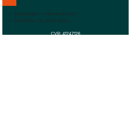
Boggaragen – online antikvariat
Marktoften 7H, 8464 Galten
CVR: 41247126
Faglitteratur
Skønlitteratur
Biografier
Nyheder
Om os
Hollandsk bogudsalg
Om os
Hollandsk bogudsalg