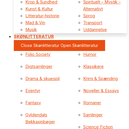
Krop & Sundhed
Spirituelt – Mystik –
Kunst & Kultur
Alternativt
Litteratur-historie
Sprog
Mad & Vin
Transport
Musik
Uddannelse
SKØNLITTERATUR
Close Skønlitteratur
Open Skønlitteratur
Folio Society
Humor
Digtsamlinger
Klassikere
Drama & skuespil
Krimi & Spænding
Eventyr
Noveller & Essays
Fantasy
Romaner
Gyldendals
Samlinger
Bekkasinbøger
Science Fiction