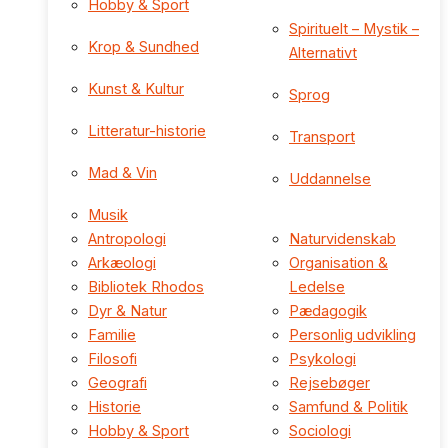
Hobby & Sport
Spirituelt – Mystik –
Krop & Sundhed
Alternativt
Kunst & Kultur
Sprog
Litteratur-historie
Transport
Mad & Vin
Uddannelse
Musik
Antropologi
Naturvidenskab
Arkæologi
Organisation &
Bibliotek Rhodos
Ledelse
Dyr & Natur
Pædagogik
Familie
Personlig udvikling
Filosofi
Psykologi
Geografi
Rejsebøger
Historie
Samfund & Politik
Hobby & Sport
Sociologi