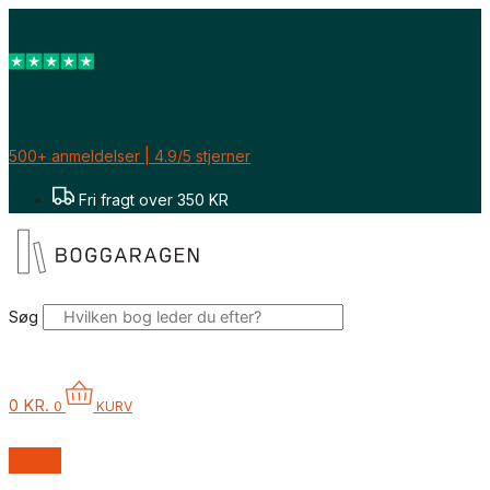
Gå
til
indholdet
500+ anmeldelser | 4.9/5 stjerner
Fri fragt over 350 KR
Søg
0
KR.
0
KURV