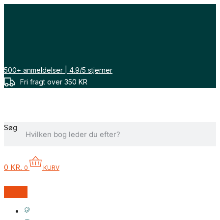
Gå
til
indholdet
500+ anmeldelser | 4.9/5 stjerner
Fri fragt over 350 KR
Søg
0
KR.
0
KURV