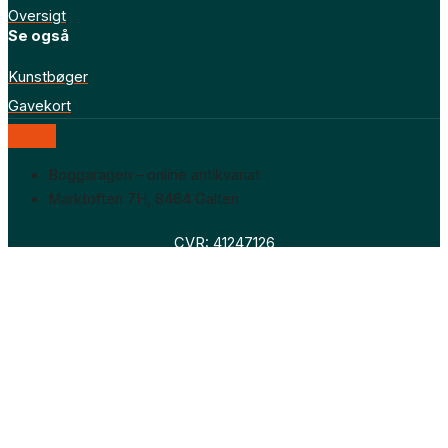
Oversigt
Se også
Kunstbøger
Gavekort
Boggaragen – online antikvariat
Marktoften 7H, 8464 Galten
CVR: 41247126
Faglitteratur
Skønlitteratur
Biografier
Nyheder