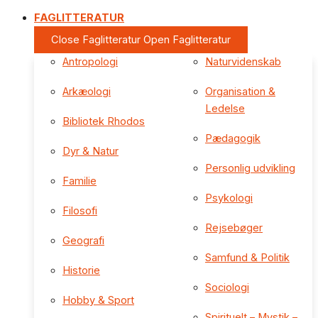
FAGLITTERATUR
Close Faglitteratur
Open Faglitteratur
Antropologi
Naturvidenskab
Arkæologi
Organisation &
Ledelse
Bibliotek Rhodos
Pædagogik
Dyr & Natur
Personlig udvikling
Familie
Psykologi
Filosofi
Rejsebøger
Geografi
Samfund & Politik
Historie
Sociologi
Hobby & Sport
Spirituelt – Mystik –