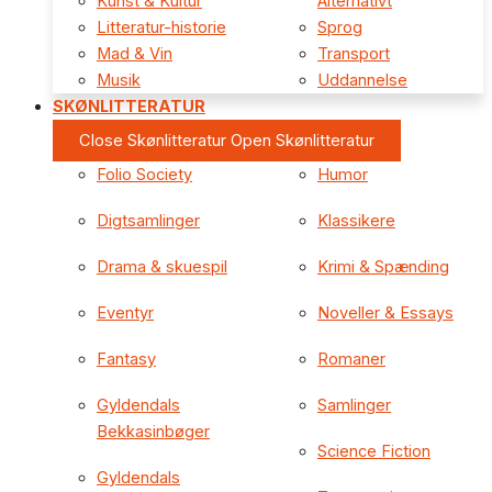
Kunst & Kultur
Alternativt
Litteratur-historie
Sprog
Mad & Vin
Transport
Musik
Uddannelse
SKØNLITTERATUR
Close Skønlitteratur
Open Skønlitteratur
Folio Society
Humor
Digtsamlinger
Klassikere
Drama & skuespil
Krimi & Spænding
Eventyr
Noveller & Essays
Fantasy
Romaner
Gyldendals
Samlinger
Bekkasinbøger
Science Fiction
Gyldendals