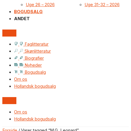
Uge 26 – 2026
Uge 31-32 – 2026
BOGUDSALG
ANDET
Faglitteratur
Skønlitteratur
Biografier
Nyheder
Bogudsalg
Om os
Hollandsk bogudsalg
Om os
Hollandsk bogudsalg
Forside
/ Varer tagged “M.G. Leonard”