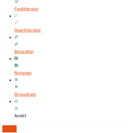
Faglitteratur
Skønlitteratur
Biografier
Nyheder
Bogudsalg
Andet