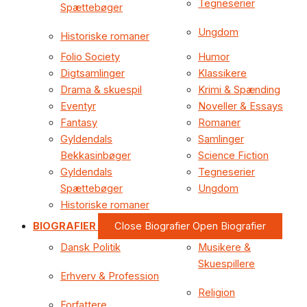
Tegneserier
Spættebøger
Ungdom
Historiske romaner
Folio Society
Humor
Digtsamlinger
Klassikere
Drama & skuespil
Krimi & Spænding
Eventyr
Noveller & Essays
Fantasy
Romaner
Gyldendals
Samlinger
Bekkasinbøger
Science Fiction
Gyldendals
Tegneserier
Spættebøger
Ungdom
Historiske romaner
BIOGRAFIER
Close Biografier
Open Biografier
Dansk Politik
Musikere &
Skuespillere
Erhverv & Profession
Religion
Forfattere