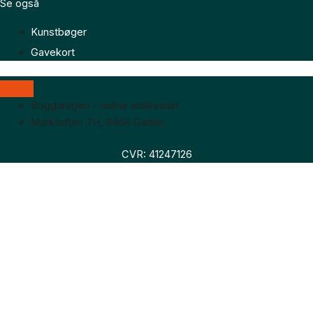
Se også
Kunstbøger
Gavekort
Boggaragen – online antikvariat
Marktoften 7H, 8464 Galten
CVR: 41247126
Faglitteratur
Skønlitteratur
Biografier
Nyheder