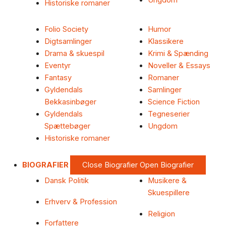
Ungdom
Historiske romaner
Folio Society
Humor
Digtsamlinger
Klassikere
Drama & skuespil
Krimi & Spænding
Eventyr
Noveller & Essays
Fantasy
Romaner
Gyldendals
Samlinger
Bekkasinbøger
Science Fiction
Gyldendals
Tegneserier
Spættebøger
Ungdom
Historiske romaner
BIOGRAFIER
Close Biografier
Open Biografier
Dansk Politik
Musikere &
Skuespillere
Erhverv & Profession
Religion
Forfattere