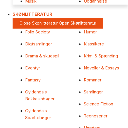
Musik
Uddannelse
SKØNLITTERATUR
Close Skønlitteratur
Open Skønlitteratur
Folio Society
Humor
Digtsamlinger
Klassikere
Drama & skuespil
Krimi & Spænding
Eventyr
Noveller & Essays
Fantasy
Romaner
Gyldendals
Samlinger
Bekkasinbøger
Science Fiction
Gyldendals
Tegneserier
Spættebøger