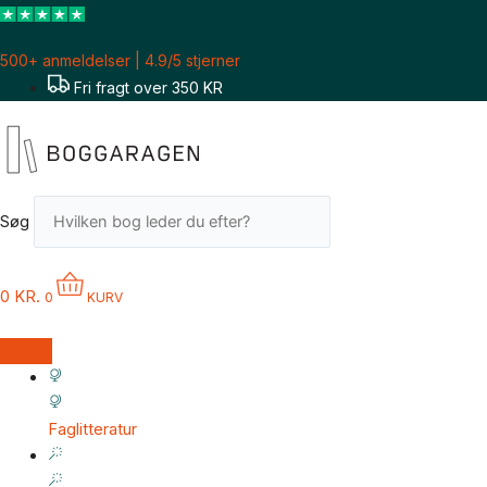
Gå
til
500+ anmeldelser | 4.9/5 stjerner
indholdet
Fri fragt over 350 KR
Søg
0
KR.
0
KURV
Faglitteratur