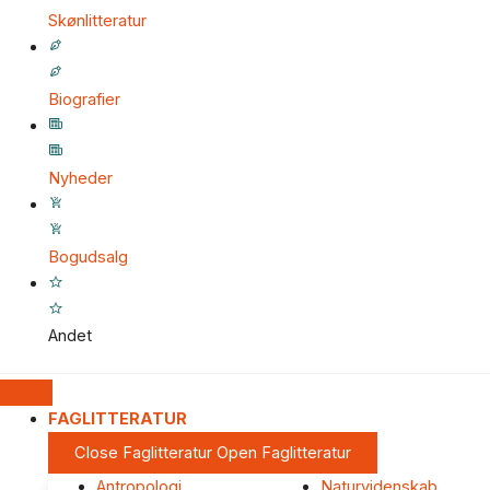
Skønlitteratur
Biografier
Nyheder
Bogudsalg
Andet
FAGLITTERATUR
Close Faglitteratur
Open Faglitteratur
Antropologi
Naturvidenskab