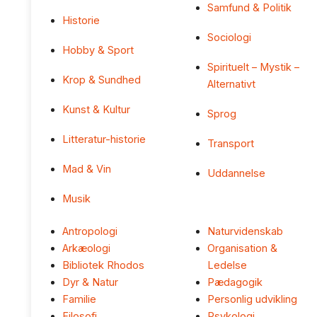
Samfund & Politik
Historie
Sociologi
Hobby & Sport
Spirituelt – Mystik –
Krop & Sundhed
Alternativt
Kunst & Kultur
Sprog
Litteratur-historie
Transport
Mad & Vin
Uddannelse
Musik
Antropologi
Naturvidenskab
Arkæologi
Organisation &
Bibliotek Rhodos
Ledelse
Dyr & Natur
Pædagogik
Familie
Personlig udvikling
Filosofi
Psykologi