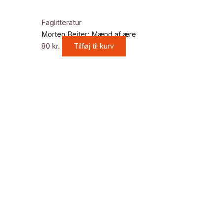
Faglitteratur
Morten Beiter: Mænd af ære
80
kr.
Tilføj til kurv