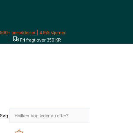
Gå
Sorteret
til
efter
indholdet
seneste
500+ anmeldelser | 4.9/5 stjerner
Fri fragt over 350 KR
Søg