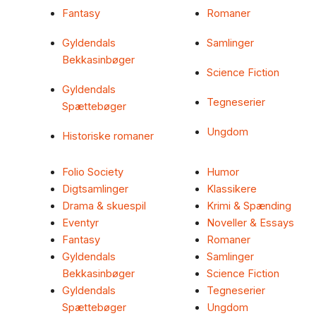
Fantasy
Romaner
Gyldendals
Samlinger
Bekkasinbøger
Science Fiction
Gyldendals
Tegneserier
Spættebøger
Ungdom
Historiske romaner
Folio Society
Humor
Digtsamlinger
Klassikere
Drama & skuespil
Krimi & Spænding
Eventyr
Noveller & Essays
Fantasy
Romaner
Gyldendals
Samlinger
Bekkasinbøger
Science Fiction
Gyldendals
Tegneserier
Spættebøger
Ungdom