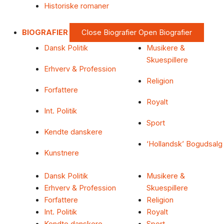
Historiske romaner
BIOGRAFIER
Close Biografier
Open Biografier
Dansk Politik
Musikere &
Skuespillere
Erhverv & Profession
Religion
Forfattere
Royalt
Int. Politik
Sport
Kendte danskere
‘Hollandsk’ Bogudsalg
Kunstnere
Dansk Politik
Musikere &
Erhverv & Profession
Skuespillere
Forfattere
Religion
Int. Politik
Royalt