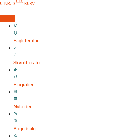
0
KR.
0
KURV
Faglitteratur
Skønlitteratur
Biografier
Nyheder
Bogudsalg