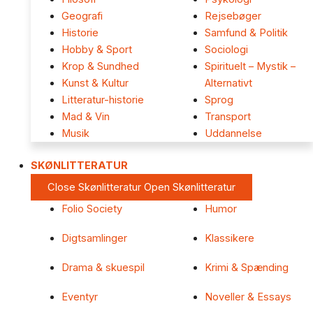
Geografi
Rejsebøger
Historie
Samfund & Politik
Hobby & Sport
Sociologi
Krop & Sundhed
Spirituelt – Mystik –
Kunst & Kultur
Alternativt
Litteratur-historie
Sprog
Mad & Vin
Transport
Musik
Uddannelse
SKØNLITTERATUR
Close Skønlitteratur
Open Skønlitteratur
Folio Society
Humor
Digtsamlinger
Klassikere
Drama & skuespil
Krimi & Spænding
Eventyr
Noveller & Essays