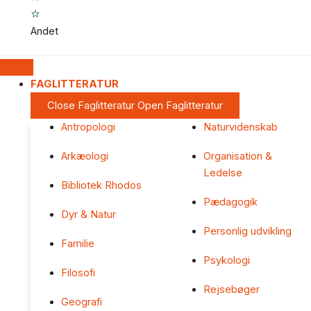
Andet
FAGLITTERATUR
Close Faglitteratur
Open Faglitteratur
Antropologi
Naturvidenskab
Arkæologi
Organisation &
Ledelse
Bibliotek Rhodos
Pædagogik
Dyr & Natur
Personlig udvikling
Familie
Psykologi
Filosofi
Rejsebøger
Geografi