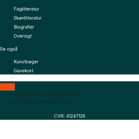
Faglitteratur
Skønlitteratur
Biografier
Oversigt
Se også
Kunstbøger
Gavekort
Boggaragen – online antikvariat
Marktoften 7H, 8464 Galten
CVR: 41247126
Faglitteratur