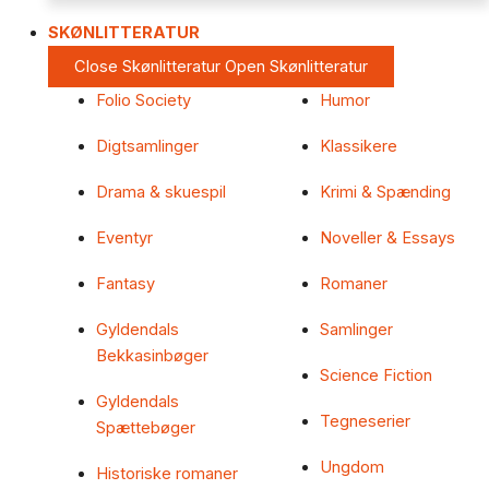
SKØNLITTERATUR
Close Skønlitteratur
Open Skønlitteratur
Folio Society
Humor
Digtsamlinger
Klassikere
Drama & skuespil
Krimi & Spænding
Eventyr
Noveller & Essays
Fantasy
Romaner
Gyldendals
Samlinger
Bekkasinbøger
Science Fiction
Gyldendals
Tegneserier
Spættebøger
Ungdom
Historiske romaner