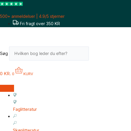
Gå
til
500+ anmeldelser | 4.9/5 stjerner
indholdet
Fri fragt over 350 KR
Søg
0
KR.
0
KURV
Faglitteratur
Skønlitteratur