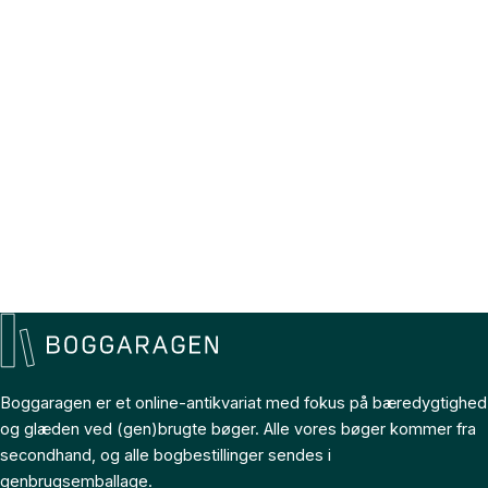
Boggaragen er et online-antikvariat med fokus på bæredygtighed
og glæden ved (gen)brugte bøger. Alle vores bøger kommer fra
secondhand, og alle bogbestillinger sendes i
genbrugsemballage.