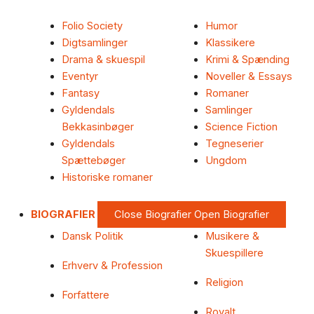
Folio Society
Humor
Digtsamlinger
Klassikere
Drama & skuespil
Krimi & Spænding
Eventyr
Noveller & Essays
Fantasy
Romaner
Gyldendals
Samlinger
Bekkasinbøger
Science Fiction
Gyldendals
Tegneserier
Spættebøger
Ungdom
Historiske romaner
BIOGRAFIER
Close Biografier
Open Biografier
Dansk Politik
Musikere &
Skuespillere
Erhverv & Profession
Religion
Forfattere
Royalt