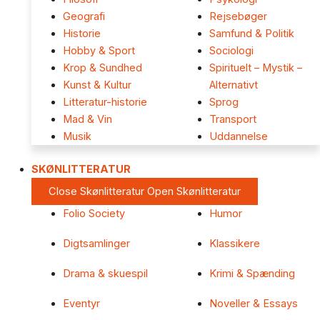
Geografi
Rejsebøger
Historie
Samfund & Politik
Hobby & Sport
Sociologi
Krop & Sundhed
Spirituelt – Mystik –
Kunst & Kultur
Alternativt
Litteratur-historie
Sprog
Mad & Vin
Transport
Musik
Uddannelse
SKØNLITTERATUR
Close Skønlitteratur
Open Skønlitteratur
Folio Society
Humor
Digtsamlinger
Klassikere
Drama & skuespil
Krimi & Spænding
Eventyr
Noveller & Essays