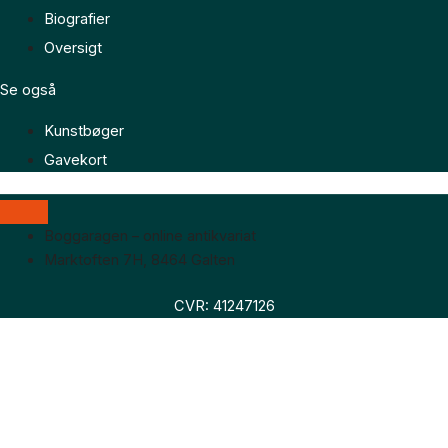
Biografier
Oversigt
Se også
Kunstbøger
Gavekort
Boggaragen – online antikvariat
Marktoften 7H, 8464 Galten
CVR: 41247126
Faglitteratur
Skønlitteratur