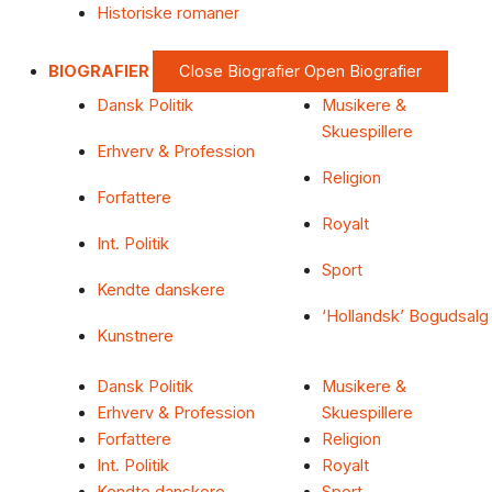
Historiske romaner
BIOGRAFIER
Close Biografier
Open Biografier
Dansk Politik
Musikere &
Skuespillere
Erhverv & Profession
Religion
Forfattere
Royalt
Int. Politik
Sport
Kendte danskere
‘Hollandsk’ Bogudsalg
Kunstnere
Dansk Politik
Musikere &
Erhverv & Profession
Skuespillere
Forfattere
Religion
Int. Politik
Royalt