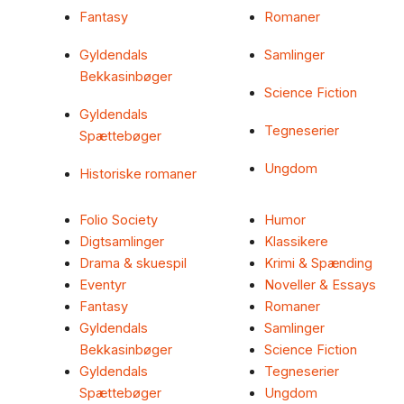
Fantasy
Romaner
Gyldendals
Samlinger
Bekkasinbøger
Science Fiction
Gyldendals
Tegneserier
Spættebøger
Ungdom
Historiske romaner
Folio Society
Humor
Digtsamlinger
Klassikere
Drama & skuespil
Krimi & Spænding
Eventyr
Noveller & Essays
Fantasy
Romaner
Gyldendals
Samlinger
Bekkasinbøger
Science Fiction
Gyldendals
Tegneserier
Spættebøger
Ungdom