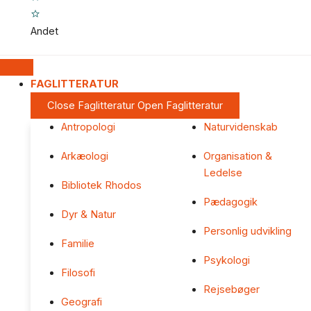
Andet
FAGLITTERATUR
Close Faglitteratur
Open Faglitteratur
Antropologi
Naturvidenskab
Arkæologi
Organisation &
Ledelse
Bibliotek Rhodos
Pædagogik
Dyr & Natur
Personlig udvikling
Familie
Psykologi
Filosofi
Rejsebøger
Geografi