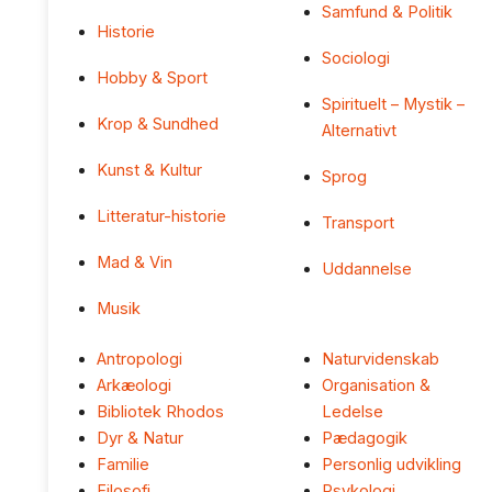
Samfund & Politik
Historie
Sociologi
Hobby & Sport
Spirituelt – Mystik –
Krop & Sundhed
Alternativt
Kunst & Kultur
Sprog
Litteratur-historie
Transport
Mad & Vin
Uddannelse
Musik
Antropologi
Naturvidenskab
Arkæologi
Organisation &
Bibliotek Rhodos
Ledelse
Dyr & Natur
Pædagogik
Familie
Personlig udvikling
Filosofi
Psykologi