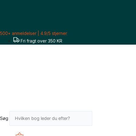
Gå
til
indholdet
500+ anmeldelser | 4.9/5 stjerner
Fri fragt over 350 KR
Søg