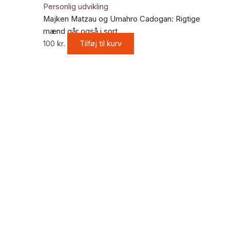
Personlig udvikling
Majken Matzau og Umahro Cadogan: Rigtige
mænd går også i sort
100
kr.
Tilføj til kurv