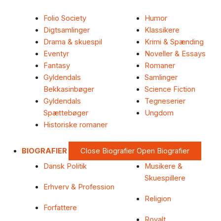
Folio Society
Humor
Digtsamlinger
Klassikere
Drama & skuespil
Krimi & Spænding
Eventyr
Noveller & Essays
Fantasy
Romaner
Gyldendals
Samlinger
Bekkasinbøger
Science Fiction
Gyldendals
Tegneserier
Spættebøger
Ungdom
Historiske romaner
BIOGRAFIER
Close Biografier
Open Biografier
Dansk Politik
Musikere &
Skuespillere
Erhverv & Profession
Religion
Forfattere
Royalt