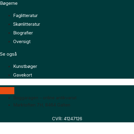
Bøgerne
Faglitteratur
Skønlitteratur
Biografier
Oversigt
Se også
Kunstbøger
Gavekort
Boggaragen – online antikvariat
Marktoften 7H, 8464 Galten
CVR: 41247126
Faglitteratur