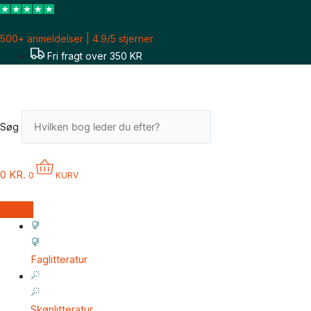
Gå
til
500+ anmeldelser | 4.9/5 stjerner
indholdet
Fri fragt over 350 KR
Søg
0
KR.
0
KURV
Faglitteratur
Skønlitteratur