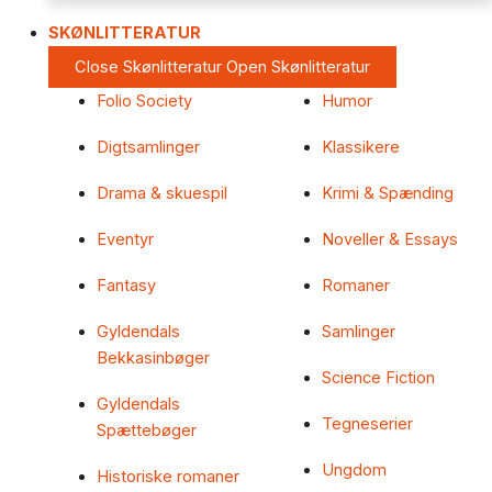
SKØNLITTERATUR
Close Skønlitteratur
Open Skønlitteratur
Folio Society
Humor
Digtsamlinger
Klassikere
Drama & skuespil
Krimi & Spænding
Eventyr
Noveller & Essays
Fantasy
Romaner
Gyldendals
Samlinger
Bekkasinbøger
Science Fiction
Gyldendals
Tegneserier
Spættebøger
Ungdom
Historiske romaner