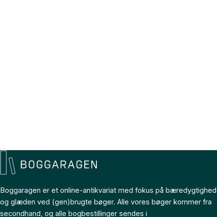
Boggaragen er et online-antikvariat med fokus på bæredygtighed
og glæden ved (gen)brugte bøger. Alle vores bøger kommer fra
secondhand, og alle bogbestillinger sendes i