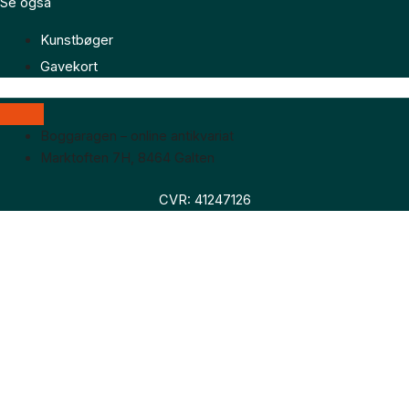
Se også
Kunstbøger
Gavekort
Boggaragen – online antikvariat
Marktoften 7H, 8464 Galten
CVR: 41247126
Faglitteratur
Skønlitteratur
Biografier
Nyheder