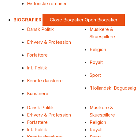
Historiske romaner
BIOGRAFIER
Close Biografier
Open Biografier
Dansk Politik
Musikere &
Skuespillere
Erhverv & Profession
Religion
Forfattere
Royalt
Int. Politik
Sport
Kendte danskere
‘Hollandsk’ Bogudsalg
Kunstnere
Dansk Politik
Musikere &
Erhverv & Profession
Skuespillere
Forfattere
Religion
Int. Politik
Royalt