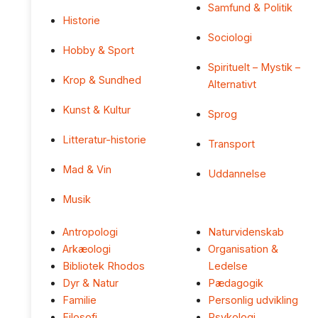
Samfund & Politik
Historie
Sociologi
Hobby & Sport
Spirituelt – Mystik –
Krop & Sundhed
Alternativt
Kunst & Kultur
Sprog
Litteratur-historie
Transport
Mad & Vin
Uddannelse
Musik
Antropologi
Naturvidenskab
Arkæologi
Organisation &
Bibliotek Rhodos
Ledelse
Dyr & Natur
Pædagogik
Familie
Personlig udvikling
Filosofi
Psykologi