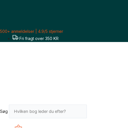
Gå
Sorteret
til
efter
indholdet
seneste
500+ anmeldelser | 4.9/5 stjerner
Fri fragt over 350 KR
Søg