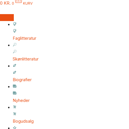
0
KR.
0
KURV
Faglitteratur
Skønlitteratur
Biografier
Nyheder
Bogudsalg