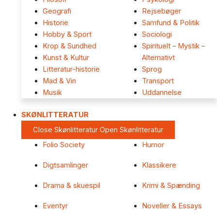
Geografi
Rejsebøger
Historie
Samfund & Politik
Hobby & Sport
Sociologi
Krop & Sundhed
Spirituelt – Mystik –
Kunst & Kultur
Alternativt
Litteratur-historie
Sprog
Mad & Vin
Transport
Musik
Uddannelse
SKØNLITTERATUR
Close Skønlitteratur
Open Skønlitteratur
Folio Society
Humor
Digtsamlinger
Klassikere
Drama & skuespil
Krimi & Spænding
Eventyr
Noveller & Essays