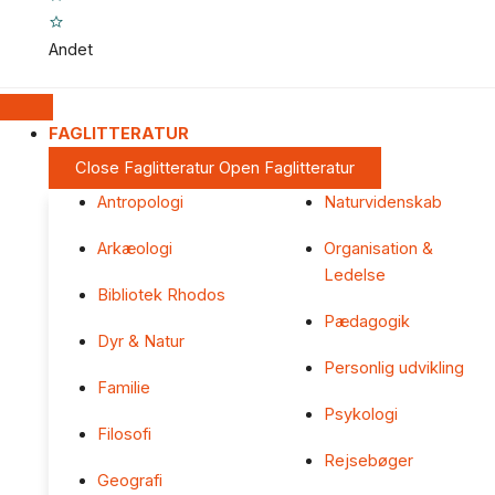
Andet
FAGLITTERATUR
Close Faglitteratur
Open Faglitteratur
Antropologi
Naturvidenskab
Arkæologi
Organisation &
Ledelse
Bibliotek Rhodos
Pædagogik
Dyr & Natur
Personlig udvikling
Familie
Psykologi
Filosofi
Rejsebøger
Geografi