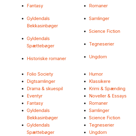
Fantasy
Romaner
Gyldendals
Samlinger
Bekkasinbøger
Science Fiction
Gyldendals
Tegneserier
Spættebøger
Ungdom
Historiske romaner
Folio Society
Humor
Digtsamlinger
Klassikere
Drama & skuespil
Krimi & Spænding
Eventyr
Noveller & Essays
Fantasy
Romaner
Gyldendals
Samlinger
Bekkasinbøger
Science Fiction
Gyldendals
Tegneserier
Spættebøger
Ungdom