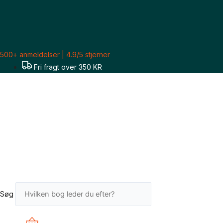
Gå
til
indholdet
500+ anmeldelser | 4.9/5 stjerner
Fri fragt over 350 KR
Søg