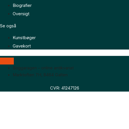
Biografier
Oversigt
Se også
Kunstbøger
Gavekort
Boggaragen – online antikvariat
Marktoften 7H, 8464 Galten
CVR: 41247126
Faglitteratur
Skønlitteratur