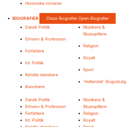
Historiske romaner
BIOGRAFIER
Close Biografier
Open Biografier
Dansk Politik
Musikere &
Skuespillere
Erhverv & Profession
Religion
Forfattere
Royalt
Int. Politik
Sport
Kendte danskere
‘Hollandsk’ Bogudsalg
Kunstnere
Dansk Politik
Musikere &
Erhverv & Profession
Skuespillere
Forfattere
Religion
Int. Politik
Royalt