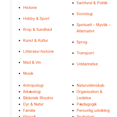
Samfund & Politik
Historie
Sociologi
Hobby & Sport
Spirituelt – Mystik –
Krop & Sundhed
Alternativt
Kunst & Kultur
Sprog
Litteratur-historie
Transport
Mad & Vin
Uddannelse
Musik
Antropologi
Naturvidenskab
Arkæologi
Organisation &
Bibliotek Rhodos
Ledelse
Dyr & Natur
Pædagogik
Familie
Personlig udvikling
Filosofi
Psykologi