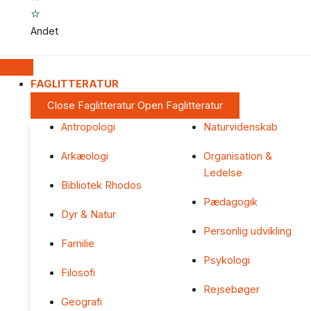
Andet
FAGLITTERATUR
Close Faglitteratur
Open Faglitteratur
Antropologi
Naturvidenskab
Arkæologi
Organisation &
Ledelse
Bibliotek Rhodos
Pædagogik
Dyr & Natur
Personlig udvikling
Familie
Psykologi
Filosofi
Rejsebøger
Geografi