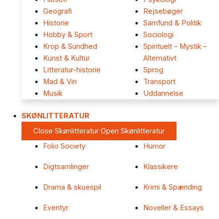
Geografi
Rejsebøger
Historie
Samfund & Politik
Hobby & Sport
Sociologi
Krop & Sundhed
Spirituelt – Mystik –
Kunst & Kultur
Alternativt
Litteratur-historie
Sprog
Mad & Vin
Transport
Musik
Uddannelse
SKØNLITTERATUR
Close Skønlitteratur
Open Skønlitteratur
Folio Society
Humor
Digtsamlinger
Klassikere
Drama & skuespil
Krimi & Spænding
Eventyr
Noveller & Essays