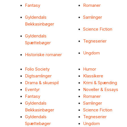
Fantasy
Romaner
Gyldendals
Samlinger
Bekkasinbøger
Science Fiction
Gyldendals
Tegneserier
Spættebøger
Ungdom
Historiske romaner
Folio Society
Humor
Digtsamlinger
Klassikere
Drama & skuespil
Krimi & Spænding
Eventyr
Noveller & Essays
Fantasy
Romaner
Gyldendals
Samlinger
Bekkasinbøger
Science Fiction
Gyldendals
Tegneserier
Spættebøger
Ungdom