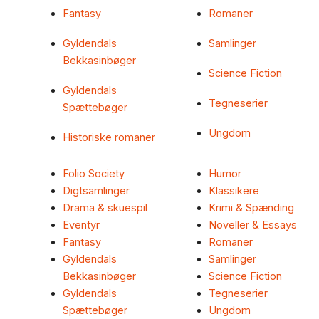
Fantasy
Romaner
Gyldendals
Samlinger
Bekkasinbøger
Science Fiction
Gyldendals
Tegneserier
Spættebøger
Ungdom
Historiske romaner
Folio Society
Humor
Digtsamlinger
Klassikere
Drama & skuespil
Krimi & Spænding
Eventyr
Noveller & Essays
Fantasy
Romaner
Gyldendals
Samlinger
Bekkasinbøger
Science Fiction
Gyldendals
Tegneserier
Spættebøger
Ungdom