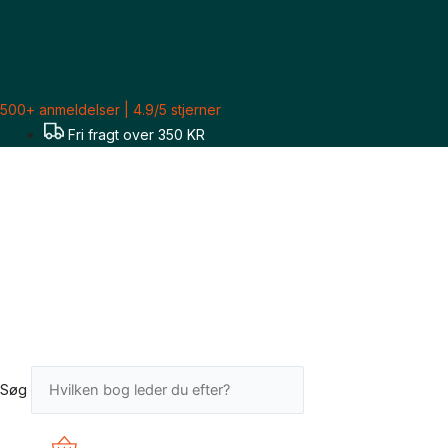
Gå
Sorteret
til
efter
indholdet
seneste
500+ anmeldelser | 4.9/5 stjerner
Fri fragt over 350 KR
Søg