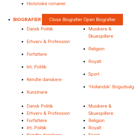
Historiske romaner
BIOGRAFIER
Close Biografier
Open Biografier
Dansk Politik
Musikere &
Skuespillere
Erhverv & Profession
Religion
Forfattere
Royalt
Int. Politik
Sport
Kendte danskere
‘Hollandsk’ Bogudsalg
Kunstnere
Dansk Politik
Musikere &
Erhverv & Profession
Skuespillere
Forfattere
Religion
Int. Politik
Royalt