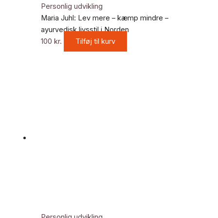
Personlig udvikling
Maria Juhl: Lev mere – kæmp mindre –
ayurvedisk livsstil i Norden
100
kr.
Tilføj til kurv
Personlig udvikling