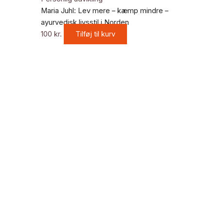
Maria Juhl: Lev mere – kæmp mindre –
ayurvedisk livsstil i Norden
100
kr.
Tilføj til kurv