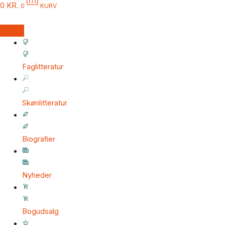
0
KR.
0
KURV
Faglitteratur
Skønlitteratur
Biografier
Nyheder
Bogudsalg