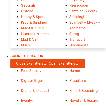
Geografi
Rejsebøger
Historie
Samfund & Politik
Hobby & Sport
Sociologi
Krop & Sundhed
Spirituelt – Mystik –
Kunst & Kultur
Alternativt
Litteratur-historie
Sprog
Mad & Vin
Transport
Musik
Uddannelse
SKØNLITTERATUR
Close Skønlitteratur
Open Skønlitteratur
Folio Society
Humor
Digtsamlinger
Klassikere
Drama & skuespil
Krimi & Spænding
Eventyr
Noveller & Essays