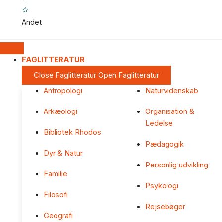
Andet
FAGLITTERATUR
Close Faglitteratur
Open Faglitteratur
Antropologi
Naturvidenskab
Arkæologi
Organisation &
Ledelse
Bibliotek Rhodos
Pædagogik
Dyr & Natur
Personlig udvikling
Familie
Psykologi
Filosofi
Rejsebøger
Geografi