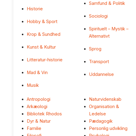
Samfund & Politik
Historie
Sociologi
Hobby & Sport
Spirituelt – Mystik –
Krop & Sundhed
Alternativt
Kunst & Kultur
Sprog
Litteratur-historie
Transport
Mad & Vin
Uddannelse
Musik
Antropologi
Naturvidenskab
Arkæologi
Organisation &
Bibliotek Rhodos
Ledelse
Dyr & Natur
Pædagogik
Familie
Personlig udvikling
Filosofi
Psykologi