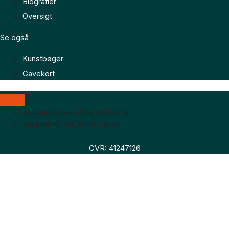
Biografier
Oversigt
Se også
Kunstbøger
Gavekort
Boggaragen – online antikvariat
Marktoften 7H, 8464 Galten
CVR: 41247126
Faglitteratur
Skønlitteratur
Biografier